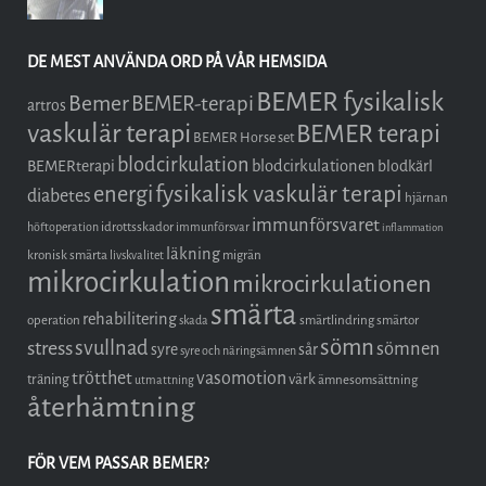
DE MEST ANVÄNDA ORD PÅ VÅR HEMSIDA
BEMER fysikalisk
Bemer
BEMER-terapi
artros
vaskulär terapi
BEMER terapi
BEMER Horse set
blodcirkulation
blodcirkulationen
BEMERterapi
blodkärl
fysikalisk vaskulär terapi
energi
diabetes
hjärnan
immunförsvaret
idrottsskador
höftoperation
immunförsvar
inflammation
läkning
kronisk smärta
migrän
livskvalitet
mikrocirkulation
mikrocirkulationen
smärta
rehabilitering
operation
smärtlindring
smärtor
skada
sömn
stress
svullnad
sömnen
syre
sår
syre och näringsämnen
trötthet
vasomotion
träning
värk
ämnesomsättning
utmattning
återhämtning
FÖR VEM PASSAR BEMER?