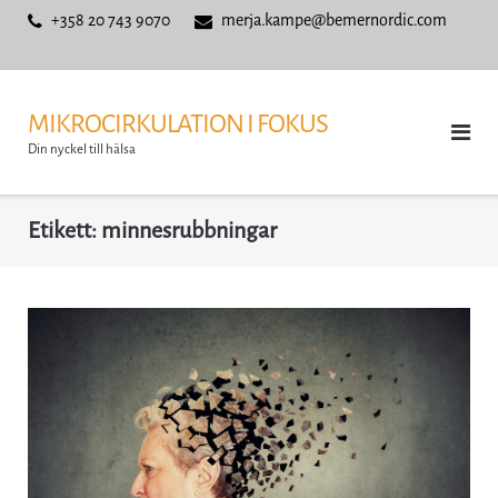
Skip
+358 20 743 9070
merja.kampe@bemernordic.com
to
content
MIKROCIRKULATION I FOKUS
Din nyckel till hälsa
Etikett:
minnesrubbningar