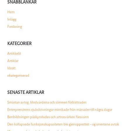
SNABBLÄNKAR
Hem
Inlägg
Forskning
KATEGORIER
Artikkelit
Artiklar
Idrott
okategoriserad
SENASTE ARTIKLAR
Smärtan avtog, blodvärdena och sömnen förbättrades
Entreprenörens sjukskrivningar minskade från månader till några dagar
Benbildningen påskyndades och artrosvärken försvann
Den kollapsede funksjonskapasiteten ble gjenopprettet – og smertene avtok