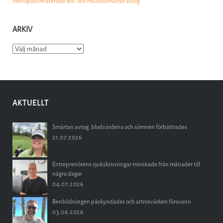
Menopausrelaterade led- och muskelsmärtor avtog
ARKIV
Arkiv
AKTUELLT
Smärtan avtog, blodvärdena och sömnen förbättrades
21.07.2026
Entreprenörens sjukskrivningar minskade från månader till
några dagar
04.07.2026
Benbildningen påskyndades och artrosvärken försvann
03.06.2026