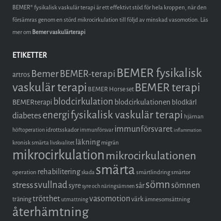
BEMER® fysikalisk vaskulär terapi är ett effektivt stöd för hela kroppen, när den
försämras genom en störd mikrocirkulation till följd av minskad vasomotion. Läs
mer om
Bemer vaskulärterapi
ETIKETTER
BEMER fysikalisk
Bemer
BEMER-terapi
artros
vaskulär terapi
BEMER terapi
BEMER Horse set
blodcirkulation
blodcirkulationen
BEMERterapi
blodkärl
fysikalisk vaskulär terapi
energi
diabetes
hjärnan
immunförsvaret
idrottsskador
höftoperation
immunförsvar
inflammation
läkning
kronisk smärta
migrän
livskvalitet
mikrocirkulation
mikrocirkulationen
smärta
rehabilitering
operation
smärtlindring
smärtor
skada
sömn
stress
svullnad
sömnen
syre
sår
syre och näringsämnen
trötthet
vasomotion
träning
värk
ämnesomsättning
utmattning
återhämtning