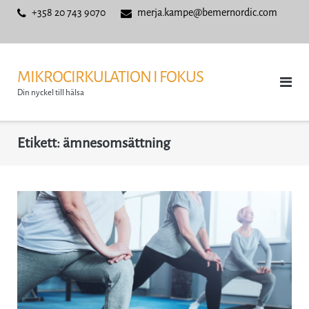
Skip
+358 20 743 9070
merja.kampe@bemernordic.com
to
content
MIKROCIRKULATION I FOKUS
Din nyckel till hälsa
Etikett:
ämnesomsättning