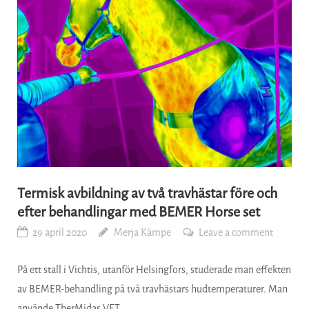
Termisk avbildning av två travhästar före och
efter behandlingar med BEMER Horse set
29 april 2020
Merja Kämpe
Leave a comment
På ett stall i Vichtis, utanför Helsingfors, studerade man effekten
av BEMER-behandling på två travhästars hudtemperaturer. Man
använde TherMidas VET…