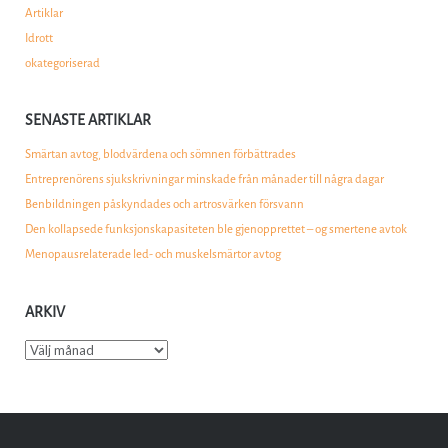
Artiklar
Idrott
okategoriserad
SENASTE ARTIKLAR
Smärtan avtog, blodvärdena och sömnen förbättrades
Entreprenörens sjukskrivningar minskade från månader till några dagar
Benbildningen påskyndades och artrosvärken försvann
Den kollapsede funksjonskapasiteten ble gjenopprettet – og smertene avtok
Menopausrelaterade led- och muskelsmärtor avtog
ARKIV
Arkiv