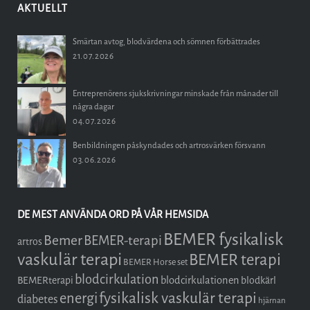
AKTUELLT
Smärtan avtog, blodvärdena och sömnen förbättrades
21.07.2026
Entreprenörens sjukskrivningar minskade från månader till
några dagar
04.07.2026
Benbildningen påskyndades och artrosvärken försvann
03.06.2026
DE MEST ANVÄNDA ORD PÅ VÅR HEMSIDA
BEMER fysikalisk
Bemer
BEMER-terapi
artros
vaskulär terapi
BEMER terapi
BEMER Horse set
blodcirkulation
blodcirkulationen
BEMERterapi
blodkärl
fysikalisk vaskulär terapi
energi
diabetes
hjärnan