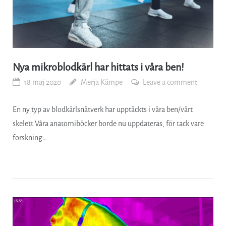
Nya mikroblodkärl har hittats i våra ben!
18 maj 2020
Merja Kämpe
Leave a comment
En ny typ av blodkärlsnätverk har upptäckts i våra ben/vårt
skelett Våra anatomiböcker borde nu uppdateras, för tack vare
forskning…