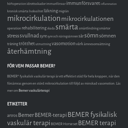
immunförsvaret
idrottsskador
höftoperation
immunförsvar
inflammation
läkning
kronisk smärta
migrän
livskvalitet
mikrocirkulation
mikrocirkulationen
smärta
rehabilitering
operation
smärtlindring
smärtor
skada
sömn
stress
svullnad
sömnen
syre
sår
syre och näringsämnen
trötthet
vasomotion
träning
värk
ämnesomsättning
utmattning
återhämtning
FÖR VEM PASSAR BEMER?
BEMER® fysikalisk vaskulär terapi är ett effektivt stöd för hela kroppen, när den
försämras genom en störd mikrocirkulation till följd av minskad vasomotion. Läs
mer om
Bemer vaskulärterapi
ETIKETTER
BEMER fysikalisk
Bemer
BEMER-terapi
artros
vaskulär terapi
BEMER terapi
BEMER Horse set