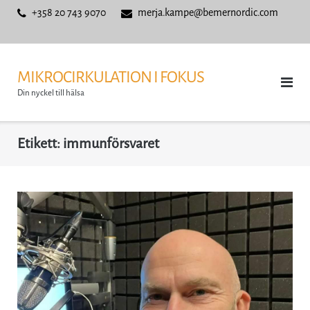
Skip
+358 20 743 9070
merja.kampe@bemernordic.com
to
content
MIKROCIRKULATION I FOKUS
Din nyckel till hälsa
Etikett:
immunförsvaret