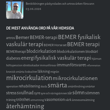
Benbildningen påskyndades och artrosvärken försvann
03.06.2026
DE MEST ANVÄNDA ORD PÅ VÅR HEMSIDA
BEMER fysikalisk
Bemer
BEMER-terapi
artros
vaskulär terapi
BEMER terapi
BEMER Horse set
blodcirkulation
blodcirkulationen
BEMERterapi
blodkärl
fysikalisk vaskulär terapi
energi
diabetes
hjärnan
immunförsvaret
idrottsskador
höftoperation
immunförsvar
inflammation
läkning
kronisk smärta
migrän
livskvalitet
mikrocirkulation
mikrocirkulationen
smärta
rehabilitering
operation
smärtlindring
smärtor
skada
sömn
stress
svullnad
sömnen
syre
sår
syre och näringsämnen
trötthet
vasomotion
träning
värk
ämnesomsättning
utmattning
återhämtning