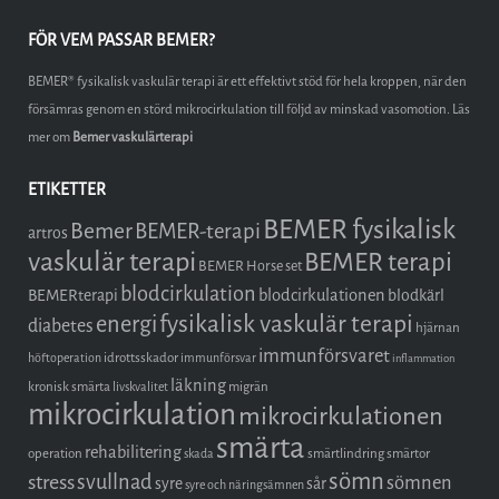
FÖR VEM PASSAR BEMER?
BEMER® fysikalisk vaskulär terapi är ett effektivt stöd för hela kroppen, när den
försämras genom en störd mikrocirkulation till följd av minskad vasomotion. Läs
mer om
Bemer vaskulärterapi
ETIKETTER
BEMER fysikalisk
Bemer
BEMER-terapi
artros
vaskulär terapi
BEMER terapi
BEMER Horse set
blodcirkulation
blodcirkulationen
BEMERterapi
blodkärl
fysikalisk vaskulär terapi
energi
diabetes
hjärnan
immunförsvaret
idrottsskador
höftoperation
immunförsvar
inflammation
läkning
kronisk smärta
migrän
livskvalitet
mikrocirkulation
mikrocirkulationen
smärta
rehabilitering
operation
smärtlindring
smärtor
skada
sömn
stress
svullnad
sömnen
syre
sår
syre och näringsämnen