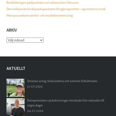
Benbildningen påskyndades och artrosvärken försvann
Den kollapsede funksjonskapasiteten ble gjenopprettet – og smertene avtok
Menopausrelaterade led- och muskelsmärtor avtog
ARKIV
Arkiv
AKTUELLT
Smärtan avtog, blodvärdena och sömnen förbättrades
21.07.2026
Entreprenörens sjukskrivningar minskade från månader till
några dagar
04.07.2026