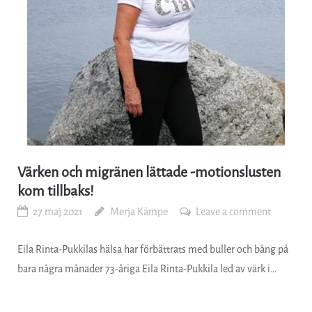
Värken och migränen lättade -motionslusten
kom tillbaks!
27 maj 2021
Merja Kämpe
Leave a comment
Eila Rinta-Pukkilas hälsa har förbättrats med buller och bång på
bara några månader 73-åriga Eila Rinta-Pukkila led av värk i…