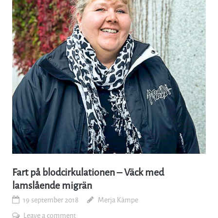
Fart på blodcirkulationen – Väck med
lamslående migrän
19 september 2018
Merja Kämpe
Leave a comment