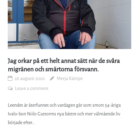
Jag orkar på ett helt annat sätt när de svåra
migränen och smärtorna försvann.
26 augusti 2020
Merja Kämpe
Leave a comment
Leendet är återfunnet och vardagen går som smort 54-åriga
Ivalo-bon Niilo Guttorms nya bättre och mer välmående liv
började efter…