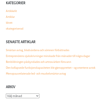
KATEGORIER
Artikkelit
Artiklar
Idrott
okategoriserad
SENASTE ARTIKLAR
Smärtan avtog, blodvärdena och sömnen förbättrades
Entreprenörens sjukskrivningar minskade från månader till några dagar
Benbildningen påskyndades och artrosvärken försvann
Den kollapsede funksjonskapasiteten ble gjenopprettet – og smertene avtok
Menopausrelaterade led- och muskelsmärtor avtog
ARKIV
Arkiv