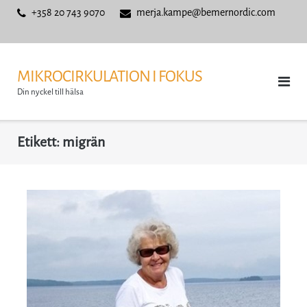
Skip
+358 20 743 9070
merja.kampe@bemernordic.com
to
content
MIKROCIRKULATION I FOKUS
Din nyckel till hälsa
Etikett:
migrän