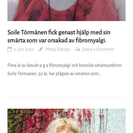
Soile Törmänen fick genast hjälp med sin
smärta som var orsakad av fibromyalgi.
5 juni 2020
Merja Kämpe
Leave a comment
Flera år av besvär p g a fibromyalgi och kroniskt smärtsyndrom
Soile Törmanen, 50 år, har plågats av smärtor som…