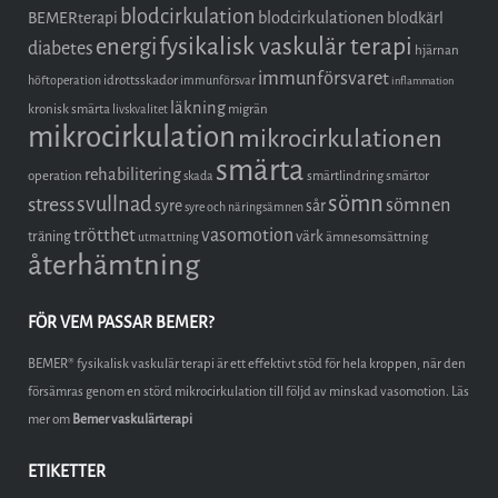
blodcirkulation
blodcirkulationen
BEMERterapi
blodkärl
fysikalisk vaskulär terapi
energi
diabetes
hjärnan
immunförsvaret
idrottsskador
höftoperation
immunförsvar
inflammation
läkning
kronisk smärta
migrän
livskvalitet
mikrocirkulation
mikrocirkulationen
smärta
rehabilitering
operation
smärtlindring
smärtor
skada
sömn
stress
svullnad
sömnen
syre
sår
syre och näringsämnen
trötthet
vasomotion
träning
värk
ämnesomsättning
utmattning
återhämtning
FÖR VEM PASSAR BEMER?
BEMER® fysikalisk vaskulär terapi är ett effektivt stöd för hela kroppen, när den
försämras genom en störd mikrocirkulation till följd av minskad vasomotion. Läs
mer om
Bemer vaskulärterapi
ETIKETTER