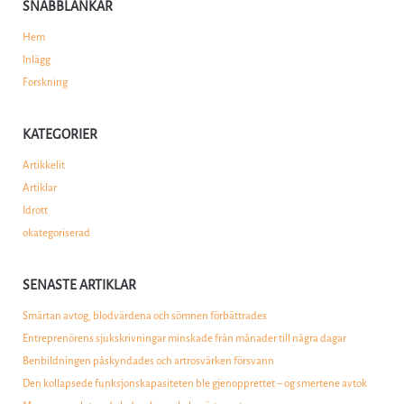
SNABBLÄNKAR
Hem
Inlägg
Forskning
KATEGORIER
Artikkelit
Artiklar
Idrott
okategoriserad
SENASTE ARTIKLAR
Smärtan avtog, blodvärdena och sömnen förbättrades
Entreprenörens sjukskrivningar minskade från månader till några dagar
Benbildningen påskyndades och artrosvärken försvann
Den kollapsede funksjonskapasiteten ble gjenopprettet – og smertene avtok