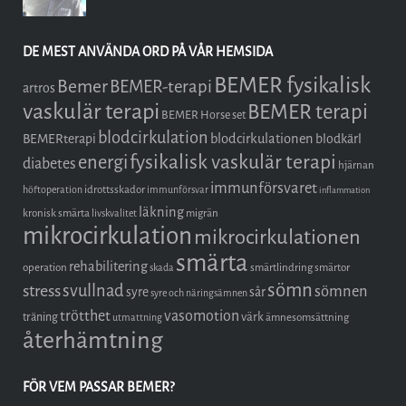
DE MEST ANVÄNDA ORD PÅ VÅR HEMSIDA
BEMER fysikalisk
Bemer
BEMER-terapi
artros
vaskulär terapi
BEMER terapi
BEMER Horse set
blodcirkulation
blodcirkulationen
BEMERterapi
blodkärl
fysikalisk vaskulär terapi
energi
diabetes
hjärnan
immunförsvaret
idrottsskador
höftoperation
immunförsvar
inflammation
läkning
kronisk smärta
migrän
livskvalitet
mikrocirkulation
mikrocirkulationen
smärta
rehabilitering
operation
smärtlindring
smärtor
skada
sömn
stress
svullnad
sömnen
syre
sår
syre och näringsämnen
trötthet
vasomotion
träning
värk
ämnesomsättning
utmattning
återhämtning
FÖR VEM PASSAR BEMER?