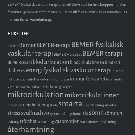
BEMER® fysikalisk vaskulär terapi är ett effektivt stöd för hela kroppen, när den
försämras genom en störd mikrocirkulation till följd av minskad vasomotion. Läs
mer om
Bemer vaskulärterapi
ETIKETTER
BEMER fysikalisk
Bemer
BEMER-terapi
artros
vaskulär terapi
BEMER terapi
BEMER Horse set
blodcirkulation
blodcirkulationen
BEMERterapi
blodkärl
fysikalisk vaskulär terapi
energi
diabetes
hjärnan
immunförsvaret
idrottsskador
höftoperation
immunförsvar
inflammation
läkning
kronisk smärta
migrän
livskvalitet
mikrocirkulation
mikrocirkulationen
smärta
rehabilitering
operation
smärtlindring
smärtor
skada
sömn
stress
svullnad
sömnen
syre
sår
syre och näringsämnen
trötthet
vasomotion
träning
värk
ämnesomsättning
utmattning
återhämtning