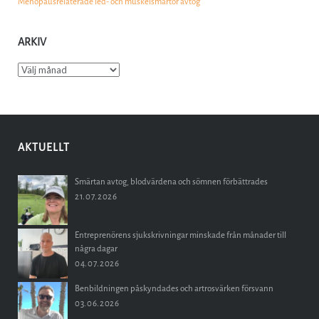
Menopausrelaterade led- och muskelsmärtor avtog
ARKIV
Arkiv
AKTUELLT
Smärtan avtog, blodvärdena och sömnen förbättrades
21.07.2026
Entreprenörens sjukskrivningar minskade från månader till
några dagar
04.07.2026
Benbildningen påskyndades och artrosvärken försvann
03.06.2026