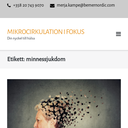
Skip
+358 20 743 9070
merja.kampe@bemernordic.com
to
content
MIKROCIRKULATION I FOKUS
Din nyckel till hälsa
Etikett:
minnessjukdom