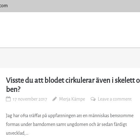
.com
Visste du att blodet cirkulerar även i skelett 
ben?
17 november 2017
Merja Kämpe
Leave a comment
Jag har ofta träffat på uppfattningen att en människas benstomme
formas under barndomen samt ungdomen och är sedan färdigt
utvecklad,…