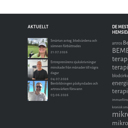
AKTUELLT
DE MES
HEMSID
Smärtan avtog, blodvärdena och
B
artros
sömnen förbättrades
BEMER
21.07.2026
terap
Entreprenörens sjukskrivningar
terap
minskade från månader till några
dagar
blodcirk
04.07.2026
energi
Benbildningen påskyndades och
artrosvärken försvann
terapi
03.06.2026
immunförs
kronisk sm
mikr
mikro