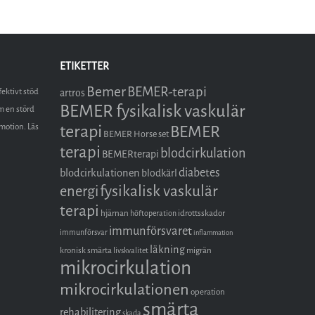
ETIKETTER
Bemer
BEMER-terapi
fektivt stöd
artros
BEMER fysikalisk vaskulär
m en störd
terapi
omotion. Läs
BEMER
BEMER Horse set
terapi
blodcirkulation
BEMERterapi
diabetes
blodcirkulationen
blodkärl
fysikalisk vaskulär
energi
terapi
hjärnan
idrottsskador
höftoperation
immunförsvaret
immunförsvar
inflammation
läkning
kronisk smärta
migrän
livskvalitet
mikrocirkulation
mikrocirkulationen
operation
smärta
rehabilitering
skada