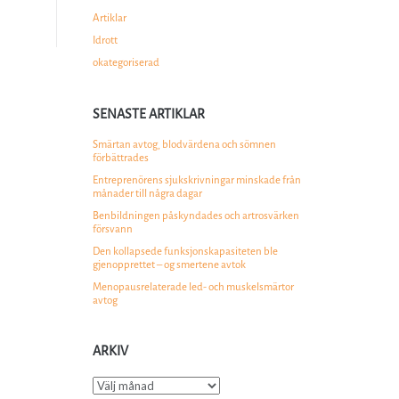
Artiklar
Idrott
okategoriserad
SENASTE ARTIKLAR
Smärtan avtog, blodvärdena och sömnen
förbättrades
Entreprenörens sjukskrivningar minskade från
månader till några dagar
Benbildningen påskyndades och artrosvärken
försvann
Den kollapsede funksjonskapasiteten ble
gjenopprettet – og smertene avtok
Menopausrelaterade led- och muskelsmärtor
avtog
ARKIV
Arkiv