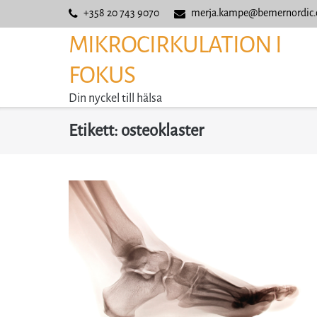
Skip
+358 20 743 9070
merja.kampe@bemernordic
to
MIKROCIRKULATION I
content
FOKUS
Din nyckel till hälsa
Etikett:
osteoklaster