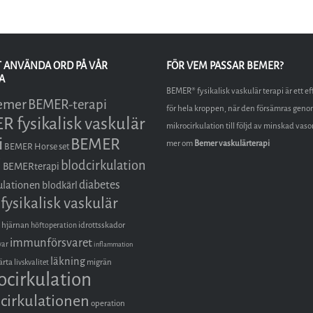
T ANVÄNDA ORD PÅ VÅR
FÖR VEM PASSAR BEMER?
A
BEMER® fysikalisk vaskulär terapi är ett ef
emer
BEMER-terapi
för hela kroppen, när den försämras geno
 fysikalisk vaskulär
mikrocirkulation till följd av minskad vas
i
BEMER
mer om
Bemer vaskulärterapi
BEMER Horse set
i
blodcirkulation
BEMERterapi
diabetes
ulationen
blodkärl
fysikalisk vaskulär
hjärnan
idrottsskador
höftoperation
immunförsvaret
var
inflammation
läkning
ärta
migrän
livskvalitet
ocirkulation
cirkulationen
operation