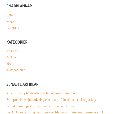
SNABBLÄNKAR
Hem
Inlägg
Forskning
KATEGORIER
Artikkelit
Artiklar
Idrott
okategoriserad
SENASTE ARTIKLAR
Smärtan avtog, blodvärdena och sömnen förbättrades
Entreprenörens sjukskrivningar minskade från månader till några dagar
Benbildningen påskyndades och artrosvärken försvann
Den kollapsede funksjonskapasiteten ble gjenopprettet – og smertene avtok