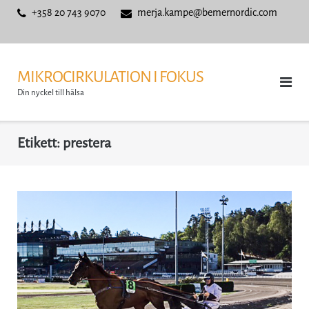
Skip
+358 20 743 9070
merja.kampe@bemernordic.com
to
content
MIKROCIRKULATION I FOKUS
Din nyckel till hälsa
Etikett:
prestera