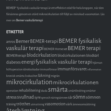
BEMER® fysikalisk vaskulär terapi är ett effektivt stöd för hela kroppen, när den
försämras genom en störd mikrocirkulation till följd av minskad vasomotion. Läs
mer om
Bemer vaskulärterapi
ETIKETTER
BEMER fysikalisk
Bemer
BEMER-terapi
artros
vaskulär terapi
BEMER terapi
BEMER Horse set
blodcirkulation
blodcirkulationen
BEMERterapi
blodkärl
fysikalisk vaskulär terapi
energi
diabetes
hjärnan
immunförsvaret
idrottsskador
höftoperation
immunförsvar
inflammation
läkning
kronisk smärta
migrän
livskvalitet
mikrocirkulation
mikrocirkulationen
smärta
rehabilitering
operation
smärtlindring
smärtor
skada
sömn
stress
svullnad
sömnen
syre
sår
syre och näringsämnen
trötthet
vasomotion
träning
värk
ämnesomsättning
utmattning
återhämtning