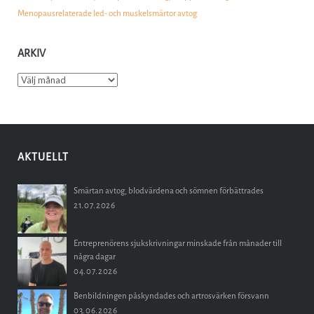
Menopausrelaterade led- och muskelsmärtor avtog
ARKIV
Arkiv
AKTUELLT
Smärtan avtog, blodvärdena och sömnen förbättrades
21.07.2026
Entreprenörens sjukskrivningar minskade från månader till
några dagar
04.07.2026
Benbildningen påskyndades och artrosvärken försvann
03.06.2026