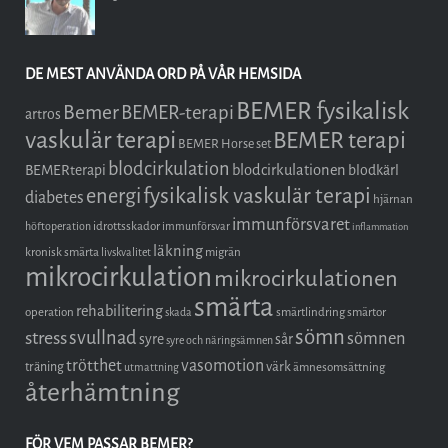
DE MEST ANVÄNDA ORD PÅ VÅR HEMSIDA
BEMER fysikalisk
Bemer
BEMER-terapi
artros
vaskulär terapi
BEMER terapi
BEMER Horse set
blodcirkulation
blodcirkulationen
BEMERterapi
blodkärl
fysikalisk vaskulär terapi
energi
diabetes
hjärnan
immunförsvaret
idrottsskador
höftoperation
immunförsvar
inflammation
läkning
kronisk smärta
migrän
livskvalitet
mikrocirkulation
mikrocirkulationen
smärta
rehabilitering
operation
smärtlindring
smärtor
skada
sömn
stress
svullnad
sömnen
syre
sår
syre och näringsämnen
trötthet
vasomotion
träning
värk
ämnesomsättning
utmattning
återhämtning
FÖR VEM PASSAR BEMER?