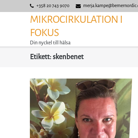
Skip
+358 20 743 9070
merja.kampe@bemernordic
to
MIKROCIRKULATION I
content
FOKUS
Din nyckel till hälsa
Etikett:
skenbenet