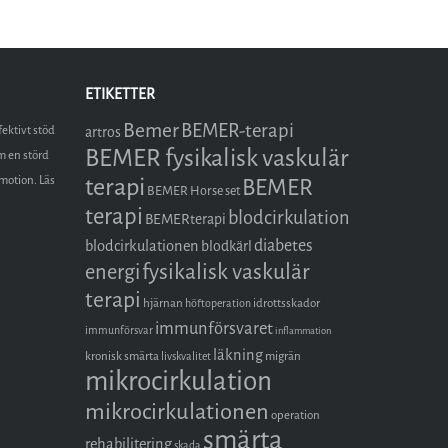
ETIKETTER
Bemer
BEMER-terapi
fektivt stöd
artros
BEMER fysikalisk vaskulär
m en störd
terapi
omotion. Läs
BEMER
BEMER Horse set
terapi
blodcirkulation
BEMERterapi
diabetes
blodcirkulationen
blodkärl
fysikalisk vaskulär
energi
terapi
hjärnan
idrottsskador
höftoperation
immunförsvaret
immunförsvar
inflammation
läkning
kronisk smärta
migrän
livskvalitet
mikrocirkulation
mikrocirkulationen
operation
smärta
rehabilitering
skada