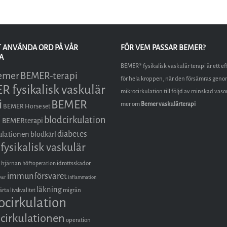
T ANVÄNDA ORD PÅ VÅR
FÖR VEM PASSAR BEMER?
A
BEMER® fysikalisk vaskulär terapi är ett ef
emer
BEMER-terapi
för hela kroppen, när den försämras geno
 fysikalisk vaskulär
mikrocirkulation till följd av minskad vas
i
BEMER
mer om
Bemer vaskulärterapi
BEMER Horse set
i
blodcirkulation
BEMERterapi
diabetes
ulationen
blodkärl
fysikalisk vaskulär
hjärnan
idrottsskador
höftoperation
immunförsvaret
var
inflammation
läkning
ärta
migrän
livskvalitet
ocirkulation
cirkulationen
operation