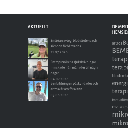
AKTUELLT
DE MES
HEMSID
Smärtan avtog, blodvärdena och
B
artros
sömnen förbättrades
BEMER
21.07.2026
terap
Entreprenörens sjukskrivningar
terap
minskade från månader till några
dagar
blodcirk
04.07.2026
energi
Benbildningen påskyndades och
artrosvärken försvann
terapi
03.06.2026
immunförs
kronisk sm
mikr
mikro