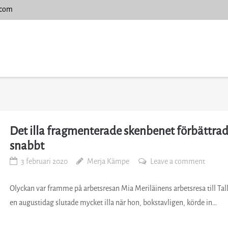
.com
Det illa fragmenterade skenbenet förbättra
snabbt
3 februari 2020
Merja Kämpe
Leave a comment
Olyckan var framme på arbetsresan Mia Meriläinens arbetsresa till Tal
en augustidag slutade mycket illa när hon, bokstavligen, körde in…