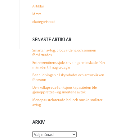
Artiklar
Idrott
okategoriserad
SENASTE ARTIKLAR
Smärtan avtog, blodvärdena och sömnen
förbättrades
Entreprenörens sjukskrivningar minskade från
månader till några dagar
Benbildningen påskyndades och artrosvärken
försvann
Den kollapsede funksjonskapasiteten ble
gjenopprettet – og smertene avtok
Menopausrelaterade led- och muskelsmärtor
avtog
ARKIV
Arkiv