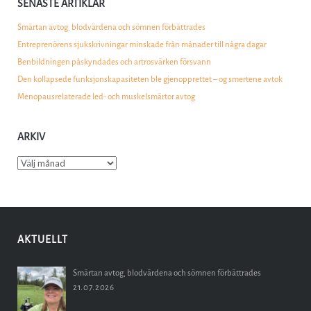
SENASTE ARTIKLAR
Smärtan avtog, blodvärdena och sömnen förbättrades
Entreprenörens sjukskrivningar minskade från månader till några dagar
Benbildningen påskyndades och artrosvärken försvann
Den kollapsede funksjonskapasiteten ble gjenopprettet – og smertene avtok
Menopausrelaterade led- och muskelsmärtor avtog
ARKIV
Arkiv
AKTUELLT
Smärtan avtog, blodvärdena och sömnen förbättrades
21.07.2026