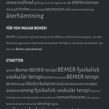
sömn
stress
svullnad
sömnen
syre
sår
syre och näringsämnen
trötthet
vasomotion
träning
värk
ämnesomsättning
utmattning
återhämtning
FÖR VEM PASSAR BEMER?
BEMER® fysikalisk vaskulär terapi är ett effektivt stöd för hela kroppen, när den
försämras genom en störd mikrocirkulation till följd av minskad vasomotion. Läs
mer om
Bemer vaskulärterapi
ETIKETTER
BEMER fysikalisk
Bemer
BEMER-terapi
artros
vaskulär terapi
BEMER terapi
BEMER Horse set
blodcirkulation
blodcirkulationen
BEMERterapi
blodkärl
fysikalisk vaskulär terapi
energi
diabetes
hjärnan
immunförsvaret
idrottsskador
höftoperation
immunförsvar
inflammation
läkning
kronisk smärta
migrän
livskvalitet