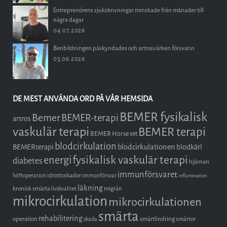
Entreprenörens sjukskrivningar minskade från månader till
några dagar
04.07.2026
Benbildningen påskyndades och artrosvärken försvann
03.06.2026
DE MEST ANVÄNDA ORD PÅ VÅR HEMSIDA
BEMER fysikalisk
Bemer
BEMER-terapi
artros
vaskulär terapi
BEMER terapi
BEMER Horse set
blodcirkulation
blodcirkulationen
BEMERterapi
blodkärl
fysikalisk vaskulär terapi
energi
diabetes
hjärnan
immunförsvaret
idrottsskador
höftoperation
immunförsvar
inflammation
läkning
kronisk smärta
migrän
livskvalitet
mikrocirkulation
mikrocirkulationen
smärta
rehabilitering
operation
smärtlindring
smärtor
skada