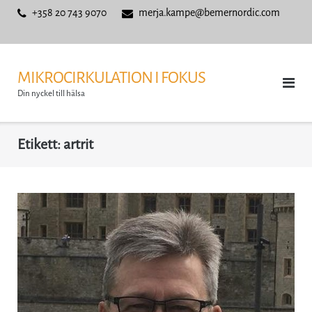
Skip
+358 20 743 9070
merja.kampe@bemernordic.com
to
content
MIKROCIRKULATION I FOKUS
Din nyckel till hälsa
Etikett:
artrit