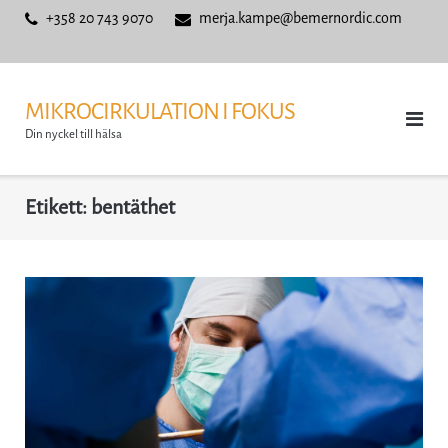
Skip
+358 20 743 9070
merja.kampe@bemernordic.com
to
content
MIKROCIRKULATION I FOKUS
Din nyckel till hälsa
Etikett:
bentäthet