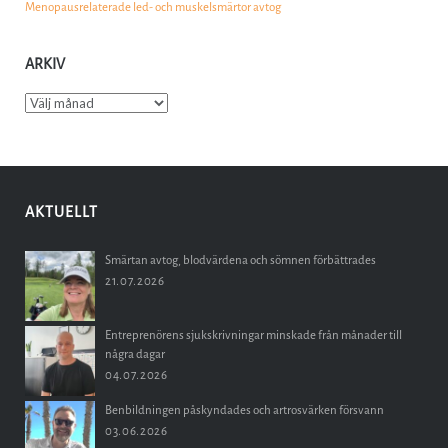
Menopausrelaterade led- och muskelsmärtor avtog
ARKIV
Arkiv
AKTUELLT
Smärtan avtog, blodvärdena och sömnen förbättrades
21.07.2026
Entreprenörens sjukskrivningar minskade från månader till
några dagar
04.07.2026
Benbildningen påskyndades och artrosvärken försvann
03.06.2026