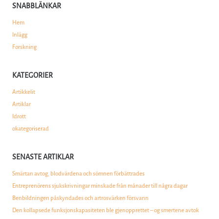
SNABBLÄNKAR
Hem
Inlägg
Forskning
KATEGORIER
Artikkelit
Artiklar
Idrott
okategoriserad
SENASTE ARTIKLAR
Smärtan avtog, blodvärdena och sömnen förbättrades
Entreprenörens sjukskrivningar minskade från månader till några dagar
Benbildningen påskyndades och artrosvärken försvann
Den kollapsede funksjonskapasiteten ble gjenopprettet – og smertene avtok