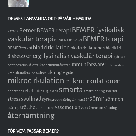
DE MEST ANVÄNDA ORD PÅ VÅR HEMSIDA
BEMER fysikalisk
Bemer
BEMER-terapi
artros
vaskulär terapi
BEMER terapi
BEMER Horse set
blodcirkulation
blodcirkulationen
BEMERterapi
blodkärl
fysikalisk vaskulär terapi
energi
diabetes
hjärnan
immunförsvaret
idrottsskador
höftoperation
immunförsvar
inflammation
läkning
kronisk smärta
migrän
livskvalitet
mikrocirkulation
mikrocirkulationen
smärta
rehabilitering
operation
smärtlindring
smärtor
skada
sömn
stress
svullnad
sömnen
syre
sår
syre och näringsämnen
trötthet
vasomotion
träning
värk
ämnesomsättning
utmattning
återhämtning
FÖR VEM PASSAR BEMER?