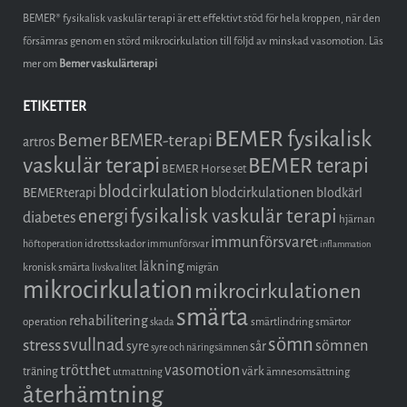
BEMER® fysikalisk vaskulär terapi är ett effektivt stöd för hela kroppen, när den
försämras genom en störd mikrocirkulation till följd av minskad vasomotion. Läs
mer om
Bemer vaskulärterapi
ETIKETTER
BEMER fysikalisk
Bemer
BEMER-terapi
artros
vaskulär terapi
BEMER terapi
BEMER Horse set
blodcirkulation
blodcirkulationen
BEMERterapi
blodkärl
fysikalisk vaskulär terapi
energi
diabetes
hjärnan
immunförsvaret
idrottsskador
höftoperation
immunförsvar
inflammation
läkning
kronisk smärta
migrän
livskvalitet
mikrocirkulation
mikrocirkulationen
smärta
rehabilitering
operation
smärtlindring
smärtor
skada
sömn
stress
svullnad
sömnen
syre
sår
syre och näringsämnen
trötthet
vasomotion
träning
värk
ämnesomsättning
utmattning
återhämtning