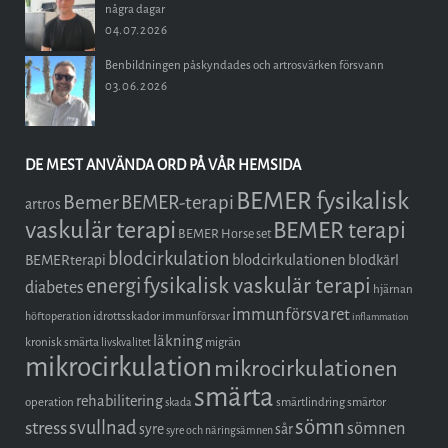
några dagar
04.07.2026
Benbildningen påskyndades och artrosvärken försvann
03.06.2026
DE MEST ANVÄNDA ORD PÅ VÅR HEMSIDA
BEMER fysikalisk
Bemer
BEMER-terapi
artros
vaskulär terapi
BEMER terapi
BEMER Horse set
blodcirkulation
blodcirkulationen
BEMERterapi
blodkärl
fysikalisk vaskulär terapi
energi
diabetes
hjärnan
immunförsvaret
idrottsskador
höftoperation
immunförsvar
inflammation
läkning
kronisk smärta
migrän
livskvalitet
mikrocirkulation
mikrocirkulationen
smärta
rehabilitering
operation
smärtlindring
smärtor
skada
sömn
stress
svullnad
sömnen
syre
sår
syre och näringsämnen