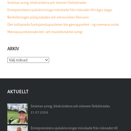
Smärtan avtog, blodvärdena och sömnen förbättrades
Entreprenörens sjukskrivningar minskade från månader till några dagar
Benbildningen påskyndades och artrosvärken försvann
Den kollapsede funksjonskapasiteten ble gjenopprettet – og smertene avtok
Menopausrelaterade led- och muskelsmärtor avtog
ARKIV
Arkiv
AKTUELLT
Smärtan avtog, blodvärdena och sömnen förbättrades
21.07.2026
Entreprenörens sjukskrivningar minskade från månader till