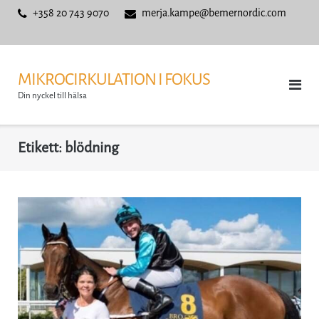
Skip
+358 20 743 9070
merja.kampe@bemernordic.com
to
content
MIKROCIRKULATION I FOKUS
Din nyckel till hälsa
Etikett:
blödning