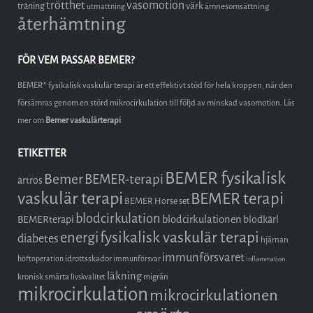
trötthet
vasomotion
träning
värk
ämnesomsättning
utmattning
återhämtning
FÖR VEM PASSAR BEMER?
BEMER® fysikalisk vaskulär terapi är ett effektivt stöd för hela kroppen, när den
försämras genom en störd mikrocirkulation till följd av minskad vasomotion. Läs
mer om
Bemer vaskulärterapi
ETIKETTER
BEMER fysikalisk
Bemer
BEMER-terapi
artros
vaskulär terapi
BEMER terapi
BEMER Horse set
blodcirkulation
blodcirkulationen
BEMERterapi
blodkärl
fysikalisk vaskulär terapi
energi
diabetes
hjärnan
immunförsvaret
idrottsskador
höftoperation
immunförsvar
inflammation
läkning
kronisk smärta
migrän
livskvalitet
mikrocirkulation
mikrocirkulationen