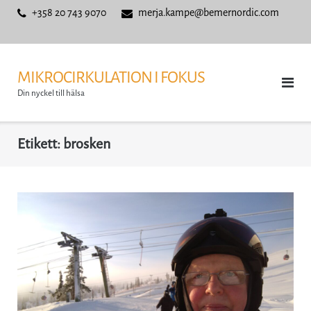
Skip
+358 20 743 9070
merja.kampe@bemernordic.com
to
content
MIKROCIRKULATION I FOKUS
Din nyckel till hälsa
Etikett:
brosken