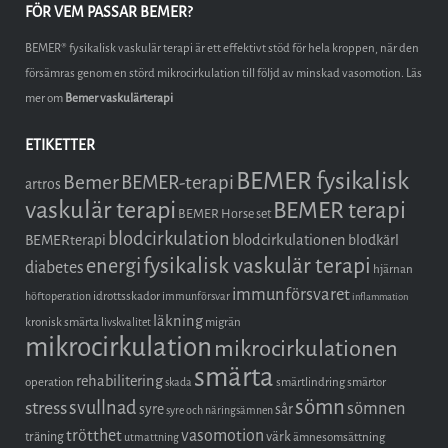
FÖR VEM PASSAR BEMER?
BEMER® fysikalisk vaskulär terapi är ett effektivt stöd för hela kroppen, när den
försämras genom en störd mikrocirkulation till följd av minskad vasomotion. Läs
mer om
Bemer vaskulärterapi
ETIKETTER
BEMER fysikalisk
Bemer
BEMER-terapi
artros
vaskulär terapi
BEMER terapi
BEMER Horse set
blodcirkulation
blodcirkulationen
BEMERterapi
blodkärl
fysikalisk vaskulär terapi
energi
diabetes
hjärnan
immunförsvaret
idrottsskador
höftoperation
immunförsvar
inflammation
läkning
kronisk smärta
migrän
livskvalitet
mikrocirkulation
mikrocirkulationen
smärta
rehabilitering
operation
smärtlindring
smärtor
skada
sömn
stress
svullnad
sömnen
syre
sår
syre och näringsämnen
trötthet
vasomotion
träning
värk
ämnesomsättning
utmattning