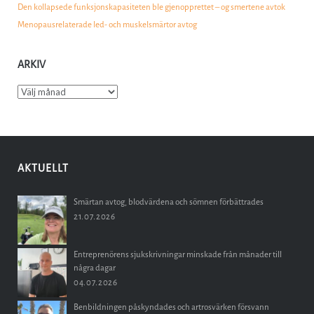
Den kollapsede funksjonskapasiteten ble gjenopprettet – og smertene avtok
Menopausrelaterade led- och muskelsmärtor avtog
ARKIV
Arkiv
AKTUELLT
Smärtan avtog, blodvärdena och sömnen förbättrades
21.07.2026
Entreprenörens sjukskrivningar minskade från månader till
några dagar
04.07.2026
Benbildningen påskyndades och artrosvärken försvann