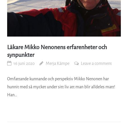
Läkare Mikko Nenonens erfarenheter och
synpunkter
16 juni 2020
Merja Kämpe
Leave a comment
Omfattande kunnande och perspektiv Mikko Nenonen har
hunnit med så mycket under sitt liv att man blir alldeles matt!
Han…