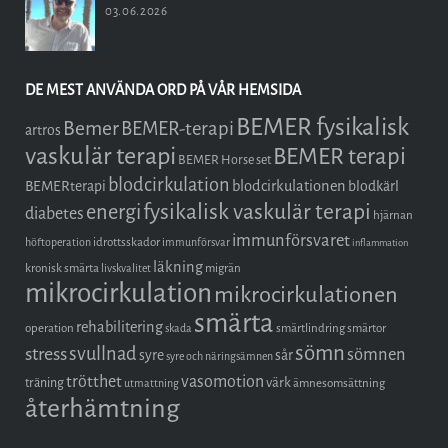
03.06.2026
DE MEST ANVÄNDA ORD PÅ VÅR HEMSIDA
BEMER fysikalisk
Bemer
BEMER-terapi
artros
vaskulär terapi
BEMER terapi
BEMER Horse set
blodcirkulation
blodcirkulationen
BEMERterapi
blodkärl
fysikalisk vaskulär terapi
energi
diabetes
hjärnan
immunförsvaret
idrottsskador
höftoperation
immunförsvar
inflammation
läkning
kronisk smärta
migrän
livskvalitet
mikrocirkulation
mikrocirkulationen
smärta
rehabilitering
operation
smärtlindring
smärtor
skada
sömn
stress
svullnad
sömnen
syre
sår
syre och näringsämnen
trötthet
vasomotion
träning
värk
ämnesomsättning
utmattning
återhämtning