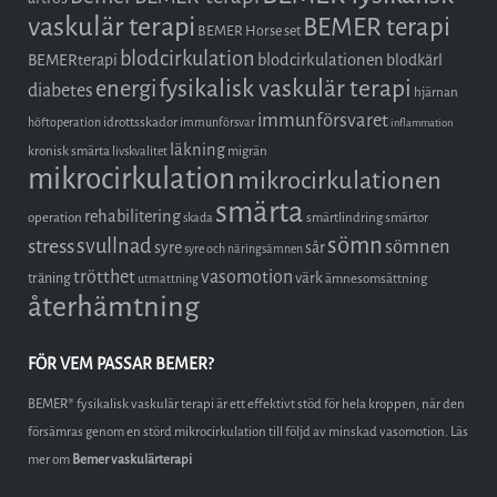
vaskulär terapi
BEMER terapi
BEMER Horse set
blodcirkulation
blodcirkulationen
BEMERterapi
blodkärl
fysikalisk vaskulär terapi
energi
diabetes
hjärnan
immunförsvaret
idrottsskador
höftoperation
immunförsvar
inflammation
läkning
kronisk smärta
migrän
livskvalitet
mikrocirkulation
mikrocirkulationen
smärta
rehabilitering
operation
smärtlindring
smärtor
skada
sömn
stress
svullnad
sömnen
syre
sår
syre och näringsämnen
trötthet
vasomotion
träning
värk
ämnesomsättning
utmattning
återhämtning
FÖR VEM PASSAR BEMER?
BEMER® fysikalisk vaskulär terapi är ett effektivt stöd för hela kroppen, när den
försämras genom en störd mikrocirkulation till följd av minskad vasomotion. Läs
mer om
Bemer vaskulärterapi