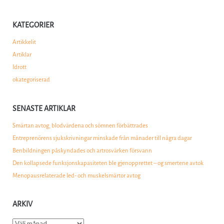
KATEGORIER
Artikkelit
Artiklar
Idrott
okategoriserad
SENASTE ARTIKLAR
Smärtan avtog, blodvärdena och sömnen förbättrades
Entreprenörens sjukskrivningar minskade från månader till några dagar
Benbildningen påskyndades och artrosvärken försvann
Den kollapsede funksjonskapasiteten ble gjenopprettet – og smertene avtok
Menopausrelaterade led- och muskelsmärtor avtog
ARKIV
Arkiv