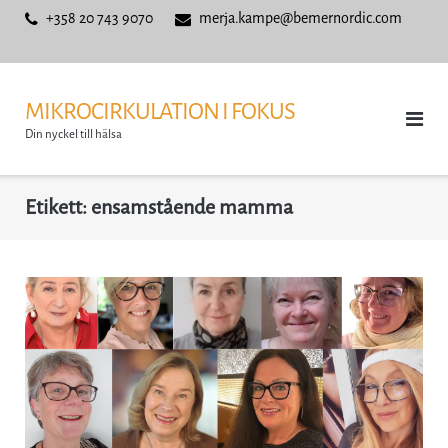
Skip
+358 20 743 9070
merja.kampe@bemernordic.com
to
content
MIKROCIRKULATION I FOKUS
Din nyckel till hälsa
Etikett:
ensamstående mamma