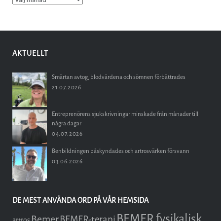
AKTUELLT
Smärtan avtog, blodvärdena och sömnen förbättrades
21.07.2026
Entreprenörens sjukskrivningar minskade från månader till
några dagar
04.07.2026
Benbildningen påskyndades och artrosvärken försvann
03.06.2026
DE MEST ANVÄNDA ORD PÅ VÅR HEMSIDA
BEMER fysikalisk
Bemer
BEMER-terapi
artros