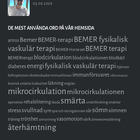
03.06.2026
DE MEST ANVÄNDA ORD PÅ VÅR HEMSIDA
BEMER fysikalisk
Bemer
BEMER-terapi
artros
vaskulär terapi
BEMER terapi
BEMER Horse set
blodcirkulation
blodcirkulationen
BEMERterapi
blodkärl
fysikalisk vaskulär terapi
energi
diabetes
hjärnan
immunförsvaret
idrottsskador
höftoperation
immunförsvar
inflammation
läkning
kronisk smärta
migrän
livskvalitet
mikrocirkulation
mikrocirkulationen
smärta
rehabilitering
operation
smärtlindring
smärtor
skada
sömn
stress
svullnad
sömnen
syre
sår
syre och näringsämnen
trötthet
vasomotion
träning
värk
ämnesomsättning
utmattning
återhämtning