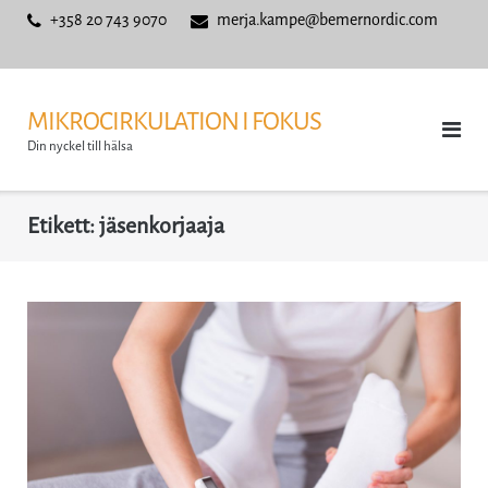
Skip
+358 20 743 9070
merja.kampe@bemernordic.com
to
content
MIKROCIRKULATION I FOKUS
Din nyckel till hälsa
Etikett:
jäsenkorjaaja