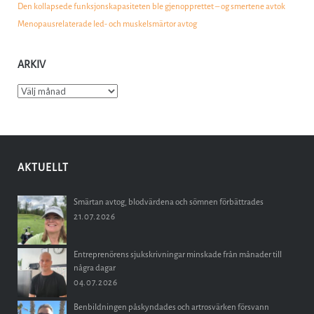
Den kollapsede funksjonskapasiteten ble gjenopprettet – og smertene avtok
Menopausrelaterade led- och muskelsmärtor avtog
ARKIV
Arkiv
AKTUELLT
Smärtan avtog, blodvärdena och sömnen förbättrades
21.07.2026
Entreprenörens sjukskrivningar minskade från månader till
några dagar
04.07.2026
Benbildningen påskyndades och artrosvärken försvann