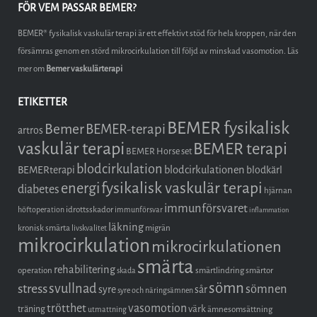
FÖR VEM PASSAR BEMER?
BEMER® fysikalisk vaskulär terapi är ett effektivt stöd för hela kroppen, när den
försämras genom en störd mikrocirkulation till följd av minskad vasomotion. Läs
mer om
Bemer vaskulärterapi
ETIKETTER
BEMER fysikalisk
Bemer
BEMER-terapi
artros
vaskulär terapi
BEMER terapi
BEMER Horse set
blodcirkulation
blodcirkulationen
BEMERterapi
blodkärl
fysikalisk vaskulär terapi
energi
diabetes
hjärnan
immunförsvaret
idrottsskador
höftoperation
immunförsvar
inflammation
läkning
kronisk smärta
migrän
livskvalitet
mikrocirkulation
mikrocirkulationen
smärta
rehabilitering
operation
smärtlindring
smärtor
skada
sömn
stress
svullnad
sömnen
syre
sår
syre och näringsämnen
trötthet
vasomotion
träning
värk
ämnesomsättning
utmattning