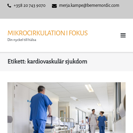
Skip
+358 20 743 9070
merja.kampe@bemernordic.com
to
content
MIKROCIRKULATION I FOKUS
Din nyckel till hälsa
Etikett:
kardiovaskulär sjukdom