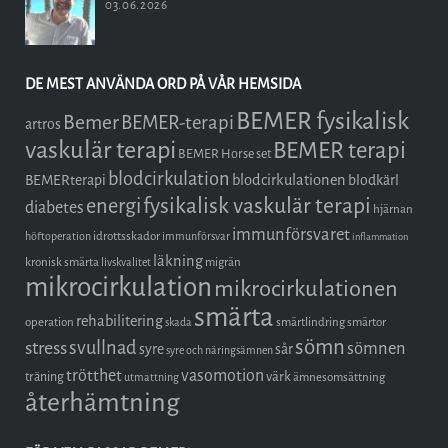
03.06.2026
DE MEST ANVÄNDA ORD PÅ VÅR HEMSIDA
BEMER fysikalisk
Bemer
BEMER-terapi
artros
vaskulär terapi
BEMER terapi
BEMER Horse set
blodcirkulation
blodcirkulationen
BEMERterapi
blodkärl
fysikalisk vaskulär terapi
energi
diabetes
hjärnan
immunförsvaret
idrottsskador
höftoperation
immunförsvar
inflammation
läkning
kronisk smärta
migrän
livskvalitet
mikrocirkulation
mikrocirkulationen
smärta
rehabilitering
operation
smärtlindring
smärtor
skada
sömn
stress
svullnad
sömnen
syre
sår
syre och näringsämnen
trötthet
vasomotion
träning
värk
ämnesomsättning
utmattning
återhämtning