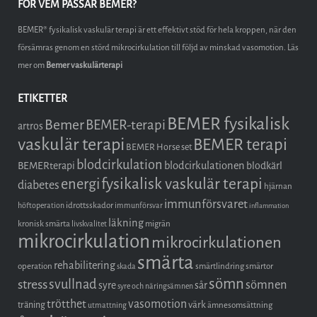
FÖR VEM PASSAR BEMER?
BEMER® fysikalisk vaskulär terapi är ett effektivt stöd för hela kroppen, när den
försämras genom en störd mikrocirkulation till följd av minskad vasomotion. Läs
mer om
Bemer vaskulärterapi
ETIKETTER
BEMER fysikalisk
Bemer
BEMER-terapi
artros
vaskulär terapi
BEMER terapi
BEMER Horse set
blodcirkulation
blodcirkulationen
BEMERterapi
blodkärl
fysikalisk vaskulär terapi
energi
diabetes
hjärnan
immunförsvaret
idrottsskador
höftoperation
immunförsvar
inflammation
läkning
kronisk smärta
migrän
livskvalitet
mikrocirkulation
mikrocirkulationen
smärta
rehabilitering
operation
smärtlindring
smärtor
skada
sömn
stress
svullnad
sömnen
syre
sår
syre och näringsämnen
trötthet
vasomotion
träning
värk
ämnesomsättning
utmattning