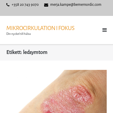
Skip
+358 20 743 9070
merja.kampe@bemernordic.com
to
content
MIKROCIRKULATION I FOKUS
Din nyckel till hälsa
Etikett:
ledsymtom