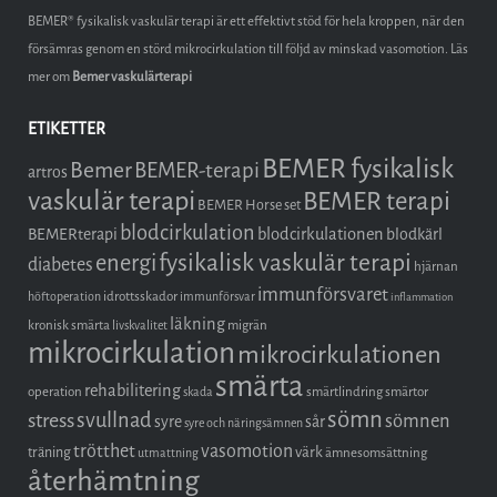
BEMER® fysikalisk vaskulär terapi är ett effektivt stöd för hela kroppen, när den
försämras genom en störd mikrocirkulation till följd av minskad vasomotion. Läs
mer om
Bemer vaskulärterapi
ETIKETTER
BEMER fysikalisk
Bemer
BEMER-terapi
artros
vaskulär terapi
BEMER terapi
BEMER Horse set
blodcirkulation
blodcirkulationen
BEMERterapi
blodkärl
fysikalisk vaskulär terapi
energi
diabetes
hjärnan
immunförsvaret
idrottsskador
höftoperation
immunförsvar
inflammation
läkning
kronisk smärta
migrän
livskvalitet
mikrocirkulation
mikrocirkulationen
smärta
rehabilitering
operation
smärtlindring
smärtor
skada
sömn
stress
svullnad
sömnen
syre
sår
syre och näringsämnen
trötthet
vasomotion
träning
värk
ämnesomsättning
utmattning
återhämtning