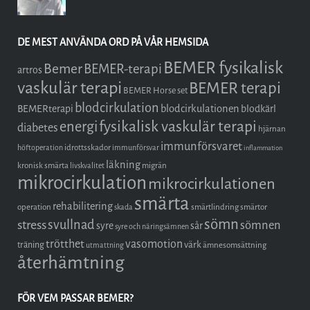
DE MEST ANVÄNDA ORD PÅ VÅR HEMSIDA
BEMER fysikalisk
Bemer
BEMER-terapi
artros
vaskulär terapi
BEMER terapi
BEMER Horse set
blodcirkulation
blodcirkulationen
BEMERterapi
blodkärl
fysikalisk vaskulär terapi
energi
diabetes
hjärnan
immunförsvaret
idrottsskador
höftoperation
immunförsvar
inflammation
läkning
kronisk smärta
migrän
livskvalitet
mikrocirkulation
mikrocirkulationen
smärta
rehabilitering
operation
smärtlindring
smärtor
skada
sömn
stress
svullnad
sömnen
syre
sår
syre och näringsämnen
trötthet
vasomotion
träning
värk
ämnesomsättning
utmattning
återhämtning
FÖR VEM PASSAR BEMER?