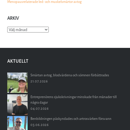
Menopausrelaterade led- och muskelsmärtor avtog
ARKIV
Arkiv
AKTUELLT
Smärtan avtog, blodvärdena och sömnen förbättrades
21.07.2026
Entreprenörens sjukskrivningar minskade från månader till
några dagar
04.07.2026
Benbildningen påskyndades och artrosvärken försvann
03.06.2026