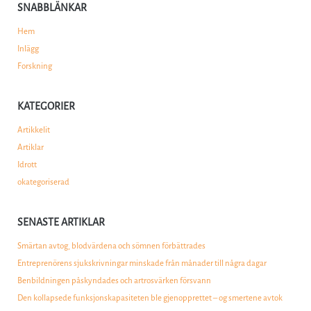
SNABBLÄNKAR
Hem
Inlägg
Forskning
KATEGORIER
Artikkelit
Artiklar
Idrott
okategoriserad
SENASTE ARTIKLAR
Smärtan avtog, blodvärdena och sömnen förbättrades
Entreprenörens sjukskrivningar minskade från månader till några dagar
Benbildningen påskyndades och artrosvärken försvann
Den kollapsede funksjonskapasiteten ble gjenopprettet – og smertene avtok