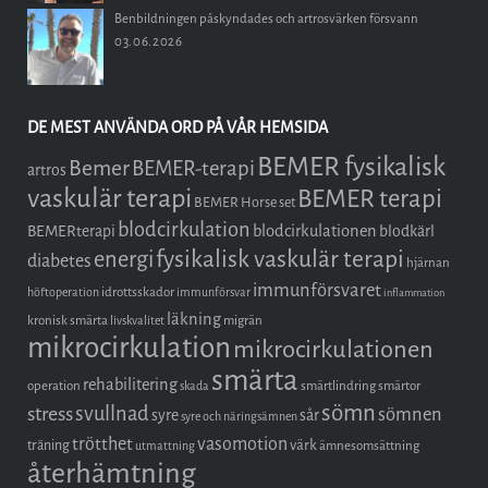
Benbildningen påskyndades och artrosvärken försvann
03.06.2026
DE MEST ANVÄNDA ORD PÅ VÅR HEMSIDA
BEMER fysikalisk
Bemer
BEMER-terapi
artros
vaskulär terapi
BEMER terapi
BEMER Horse set
blodcirkulation
blodcirkulationen
BEMERterapi
blodkärl
fysikalisk vaskulär terapi
energi
diabetes
hjärnan
immunförsvaret
idrottsskador
höftoperation
immunförsvar
inflammation
läkning
kronisk smärta
migrän
livskvalitet
mikrocirkulation
mikrocirkulationen
smärta
rehabilitering
operation
smärtlindring
smärtor
skada
sömn
stress
svullnad
sömnen
syre
sår
syre och näringsämnen
trötthet
vasomotion
träning
värk
ämnesomsättning
utmattning
återhämtning