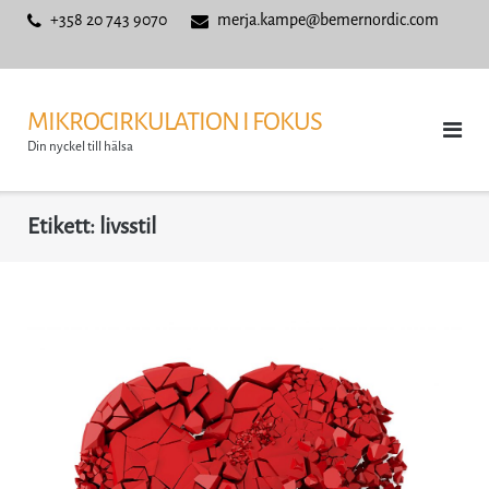
Skip
+358 20 743 9070
merja.kampe@bemernordic.com
to
content
MIKROCIRKULATION I FOKUS
Din nyckel till hälsa
Etikett:
livsstil