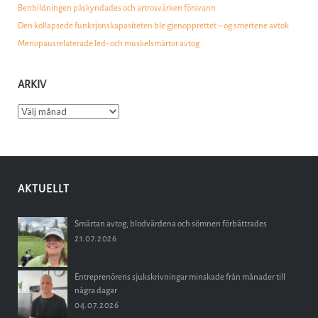
Benbildningen påskyndades och artrosvärken försvann
Den kollapsede funksjonskapasiteten ble gjenopprettet – og smertene avtok
Menopausrelaterade led- och muskelsmärtor avtog
ARKIV
Arkiv
AKTUELLT
Smärtan avtog, blodvärdena och sömnen förbättrades
21.07.2026
Entreprenörens sjukskrivningar minskade från månader till
några dagar
04.07.2026