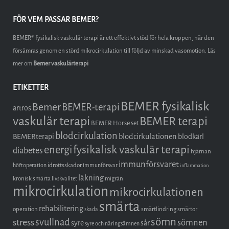
FÖR VEM PASSAR BEMER?
BEMER® fysikalisk vaskulär terapi är ett effektivt stöd för hela kroppen, när den
försämras genom en störd mikrocirkulation till följd av minskad vasomotion. Läs
mer om
Bemer vaskulärterapi
ETIKETTER
BEMER fysikalisk
Bemer
BEMER-terapi
artros
vaskulär terapi
BEMER terapi
BEMER Horse set
blodcirkulation
blodcirkulationen
BEMERterapi
blodkärl
fysikalisk vaskulär terapi
energi
diabetes
hjärnan
immunförsvaret
idrottsskador
höftoperation
immunförsvar
inflammation
läkning
kronisk smärta
migrän
livskvalitet
mikrocirkulation
mikrocirkulationen
smärta
rehabilitering
operation
smärtlindring
smärtor
skada
sömn
stress
svullnad
sömnen
syre
sår
syre och näringsämnen