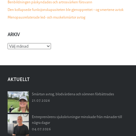
Benbildningen påskyndades och artrosvärken försvann
Den kollapsede funksjonskapasiteten ble gjenopprettet – og smertene avtok
Menopausrelaterade led- och muskelsmärtor avtog
ARKIV
Arkiv
AKTUELLT
Smärtan avtog, blodvärdena och sömnen förbättrades
21.07.2026
Entreprenörens sjukskrivningar minskade från månader till
några dagar
04.07.2026