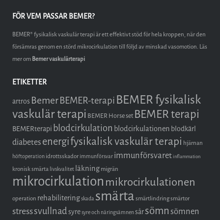
FÖR VEM PASSAR BEMER?
BEMER® fysikalisk vaskulär terapi är ett effektivt stöd för hela kroppen, när den
försämras genom en störd mikrocirkulation till följd av minskad vasomotion. Läs
mer om
Bemer vaskulärterapi
ETIKETTER
BEMER fysikalisk
Bemer
BEMER-terapi
artros
vaskulär terapi
BEMER terapi
BEMER Horse set
blodcirkulation
blodcirkulationen
BEMERterapi
blodkärl
fysikalisk vaskulär terapi
energi
diabetes
hjärnan
immunförsvaret
idrottsskador
höftoperation
immunförsvar
inflammation
läkning
kronisk smärta
migrän
livskvalitet
mikrocirkulation
mikrocirkulationen
smärta
rehabilitering
operation
smärtlindring
smärtor
skada
sömn
stress
svullnad
sömnen
syre
sår
syre och näringsämnen