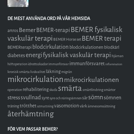
DE MEST ANVÄNDA ORD PÅ VÅR HEMSIDA
BEMER fysikalisk
Bemer
BEMER-terapi
artros
vaskulär terapi
BEMER terapi
BEMER Horse set
blodcirkulation
blodcirkulationen
BEMERterapi
blodkärl
fysikalisk vaskulär terapi
energi
diabetes
hjärnan
immunförsvaret
idrottsskador
höftoperation
immunförsvar
inflammation
läkning
kronisk smärta
migrän
livskvalitet
mikrocirkulation
mikrocirkulationen
smärta
rehabilitering
operation
smärtlindring
smärtor
skada
sömn
stress
svullnad
sömnen
syre
sår
syre och näringsämnen
trötthet
vasomotion
träning
värk
ämnesomsättning
utmattning
återhämtning
FÖR VEM PASSAR BEMER?