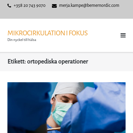
Skip
+358 20 743 9070
merja.kampe@bemernordic.com
to
content
MIKROCIRKULATION I FOKUS
Din nyckel till hälsa
Etikett:
ortopediska operationer