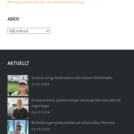
Menopausrelaterade led- och muskelsmärtor avtog
ARKIV
Arkiv
AKTUELLT
Smärtan avtog, blodvärdena och sömnen förbättrades
21.07.2026
Entreprenörens sjukskrivningar minskade från månader till
några dagar
04.07.2026
Benbildningen påskyndades och artrosvärken försvann
03.06.2026