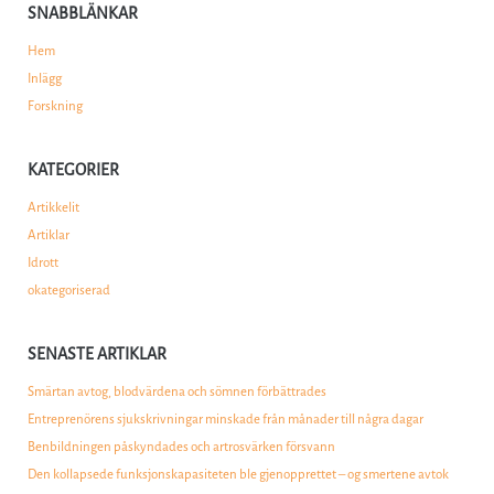
SNABBLÄNKAR
Hem
Inlägg
Forskning
KATEGORIER
Artikkelit
Artiklar
Idrott
okategoriserad
SENASTE ARTIKLAR
Smärtan avtog, blodvärdena och sömnen förbättrades
Entreprenörens sjukskrivningar minskade från månader till några dagar
Benbildningen påskyndades och artrosvärken försvann
Den kollapsede funksjonskapasiteten ble gjenopprettet – og smertene avtok