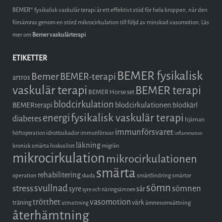
BEMER® fysikalisk vaskulär terapi är ett effektivt stöd för hela kroppen, när den
försämras genom en störd mikrocirkulation till följd av minskad vasomotion. Läs
mer om
Bemer vaskulärterapi
ETIKETTER
BEMER fysikalisk
Bemer
BEMER-terapi
artros
vaskulär terapi
BEMER terapi
BEMER Horse set
blodcirkulation
blodcirkulationen
BEMERterapi
blodkärl
fysikalisk vaskulär terapi
energi
diabetes
hjärnan
immunförsvaret
idrottsskador
höftoperation
immunförsvar
inflammation
läkning
kronisk smärta
migrän
livskvalitet
mikrocirkulation
mikrocirkulationen
smärta
rehabilitering
operation
smärtlindring
smärtor
skada
sömn
stress
svullnad
sömnen
syre
sår
syre och näringsämnen
trötthet
vasomotion
träning
värk
ämnesomsättning
utmattning
återhämtning