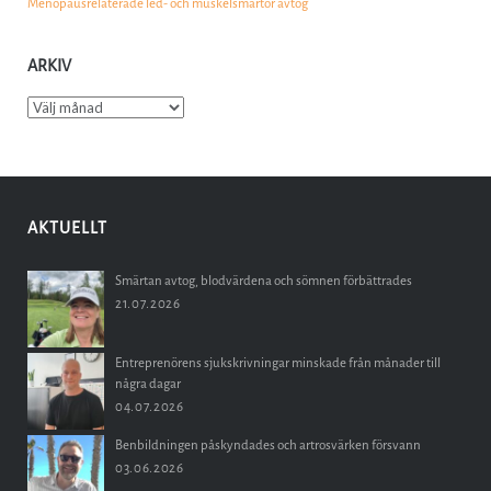
Menopausrelaterade led- och muskelsmärtor avtog
ARKIV
Arkiv
AKTUELLT
Smärtan avtog, blodvärdena och sömnen förbättrades
21.07.2026
Entreprenörens sjukskrivningar minskade från månader till
några dagar
04.07.2026
Benbildningen påskyndades och artrosvärken försvann
03.06.2026