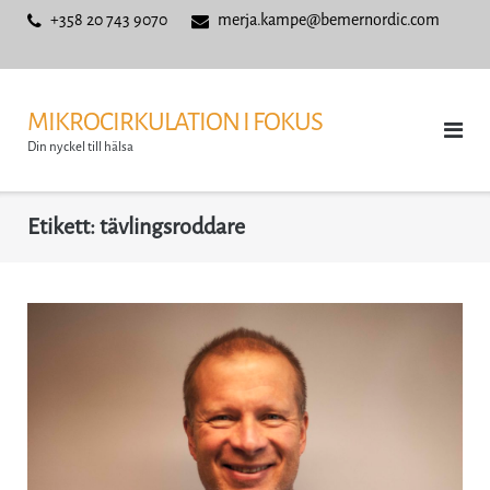
Skip
+358 20 743 9070
merja.kampe@bemernordic.com
to
content
MIKROCIRKULATION I FOKUS
Din nyckel till hälsa
Etikett:
tävlingsroddare