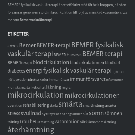
BEMER® fysikalisk vaskulär terapi är ett effektivt stöd för hela kroppen, när den
försämras genom en störd mikrocirkulation till följd av minskad vasomotion. Läs
mer om
Bemer vaskulärterapi
ETIKETTER
BEMER fysikalisk
Bemer
BEMER-terapi
artros
vaskulär terapi
BEMER terapi
BEMER Horse set
blodcirkulation
blodcirkulationen
BEMERterapi
blodkärl
fysikalisk vaskulär terapi
energi
diabetes
hjärnan
immunförsvaret
idrottsskador
höftoperation
immunförsvar
inflammation
läkning
kronisk smärta
migrän
livskvalitet
mikrocirkulation
mikrocirkulationen
smärta
rehabilitering
operation
smärtlindring
smärtor
skada
sömn
stress
svullnad
sömnen
syre
sår
syre och näringsämnen
trötthet
vasomotion
träning
värk
ämnesomsättning
utmattning
återhämtning