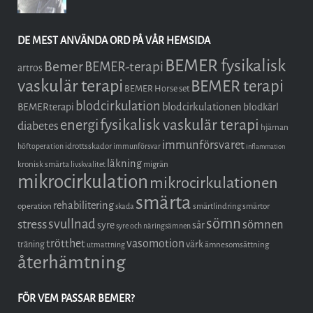
DE MEST ANVÄNDA ORD PÅ VÅR HEMSIDA
BEMER fysikalisk
Bemer
BEMER-terapi
artros
vaskulär terapi
BEMER terapi
BEMER Horse set
blodcirkulation
blodcirkulationen
BEMERterapi
blodkärl
fysikalisk vaskulär terapi
energi
diabetes
hjärnan
immunförsvaret
idrottsskador
höftoperation
immunförsvar
inflammation
läkning
kronisk smärta
migrän
livskvalitet
mikrocirkulation
mikrocirkulationen
smärta
rehabilitering
operation
smärtlindring
smärtor
skada
sömn
stress
svullnad
sömnen
syre
sår
syre och näringsämnen
trötthet
vasomotion
träning
värk
ämnesomsättning
utmattning
återhämtning
FÖR VEM PASSAR BEMER?