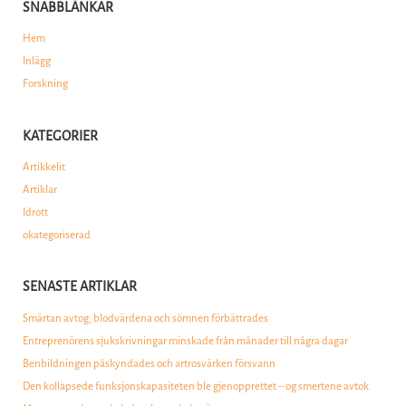
SNABBLÄNKAR
Hem
Inlägg
Forskning
KATEGORIER
Artikkelit
Artiklar
Idrott
okategoriserad
SENASTE ARTIKLAR
Smärtan avtog, blodvärdena och sömnen förbättrades
Entreprenörens sjukskrivningar minskade från månader till några dagar
Benbildningen påskyndades och artrosvärken försvann
Den kollapsede funksjonskapasiteten ble gjenopprettet – og smertene avtok