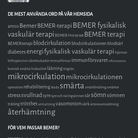
DE MEST ANVÄNDA ORD PÅ VÅR HEMSIDA
BEMER fysikalisk
Bemer
BEMER-terapi
artros
vaskulär terapi
BEMER terapi
BEMER Horse set
blodcirkulation
blodcirkulationen
BEMERterapi
blodkärl
fysikalisk vaskulär terapi
energi
diabetes
hjärnan
immunförsvaret
idrottsskador
höftoperation
immunförsvar
inflammation
läkning
kronisk smärta
migrän
livskvalitet
mikrocirkulation
mikrocirkulationen
smärta
rehabilitering
operation
smärtlindring
smärtor
skada
sömn
stress
svullnad
sömnen
syre
sår
syre och näringsämnen
trötthet
vasomotion
träning
värk
ämnesomsättning
utmattning
återhämtning
FÖR VEM PASSAR BEMER?