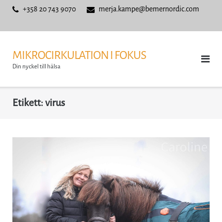
Skip
+358 20 743 9070
merja.kampe@bemernordic.com
to
content
MIKROCIRKULATION I FOKUS
Din nyckel till hälsa
Etikett:
virus