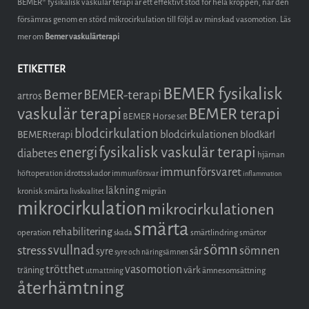
BEMER® fysikalisk vaskulär terapi är ett effektivt stöd för hela kroppen, när den
försämras genom en störd mikrocirkulation till följd av minskad vasomotion. Läs
mer om
Bemer vaskulärterapi
ETIKETTER
BEMER fysikalisk
Bemer
BEMER-terapi
artros
vaskulär terapi
BEMER terapi
BEMER Horse set
blodcirkulation
blodcirkulationen
BEMERterapi
blodkärl
fysikalisk vaskulär terapi
energi
diabetes
hjärnan
immunförsvaret
idrottsskador
höftoperation
immunförsvar
inflammation
läkning
kronisk smärta
migrän
livskvalitet
mikrocirkulation
mikrocirkulationen
smärta
rehabilitering
operation
smärtlindring
smärtor
skada
sömn
stress
svullnad
sömnen
syre
sår
syre och näringsämnen
trötthet
vasomotion
träning
värk
ämnesomsättning
utmattning
återhämtning