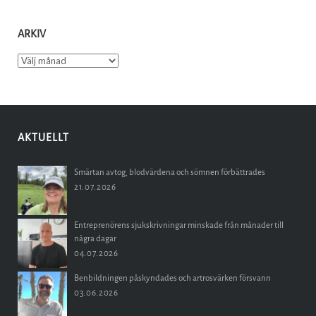
ARKIV
Arkiv
AKTUELLT
Smärtan avtog, blodvärdena och sömnen förbättrades
21.07.2026
Entreprenörens sjukskrivningar minskade från månader till
några dagar
04.07.2026
Benbildningen påskyndades och artrosvärken försvann
03.06.2026