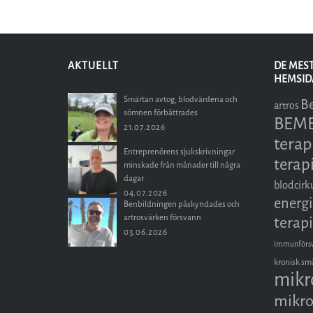
AKTUELLT
DE MES
HEMSID
Smärtan avtog, blodvärdena och
B
artros
sömnen förbättrades
BEMER
21.07.2026
terap
Entreprenörens sjukskrivningar
terap
minskade från månader till några
dagar
blodcirk
04.07.2026
energi
Benbildningen påskyndades och
artrosvärken försvann
terapi
03.06.2026
immunförs
kronisk sm
mikr
mikro