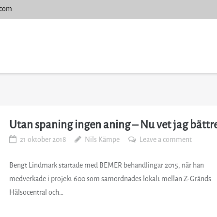
.com
Utan spaning ingen aning – Nu vet jag bättre
21 oktober 2018
Nils Kämpe
Leave a comment
Bengt Lindmark startade med BEMER behandlingar 2015, när han
medverkade i projekt 600 som samordnades lokalt mellan Z-Gränds
Hälsocentral och…