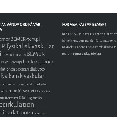
T ANVÄNDA ORD PÅ VÅR
FÖR VEM PASSAR BEMER?
A
BEMER® fysikalisk vaskulär terapi är ett ef
emer
BEMER-terapi
för hela kroppen, när den försämras geno
 fysikalisk vaskulär
mikrocirkulation till följd av minskad vas
i
BEMER
mer om
Bemer vaskulärterapi
BEMER Horse set
i
blodcirkulation
BEMERterapi
diabetes
ulationen
blodkärl
fysikalisk vaskulär
hjärnan
idrottsskador
höftoperation
immunförsvaret
var
inflammation
läkning
ärta
migrän
livskvalitet
ocirkulation
cirkulationen
operation