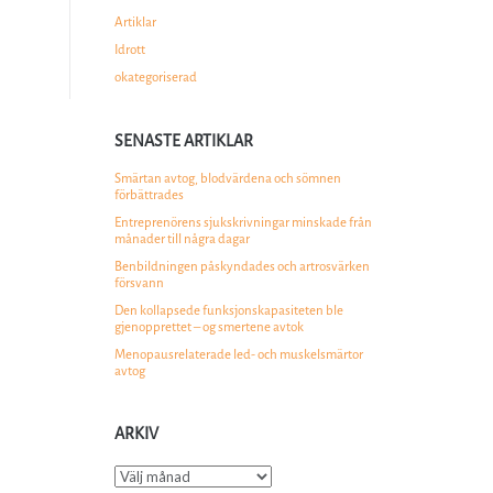
Artiklar
Idrott
okategoriserad
SENASTE ARTIKLAR
Smärtan avtog, blodvärdena och sömnen
förbättrades
Entreprenörens sjukskrivningar minskade från
månader till några dagar
Benbildningen påskyndades och artrosvärken
försvann
Den kollapsede funksjonskapasiteten ble
gjenopprettet – og smertene avtok
Menopausrelaterade led- och muskelsmärtor
avtog
ARKIV
Arkiv