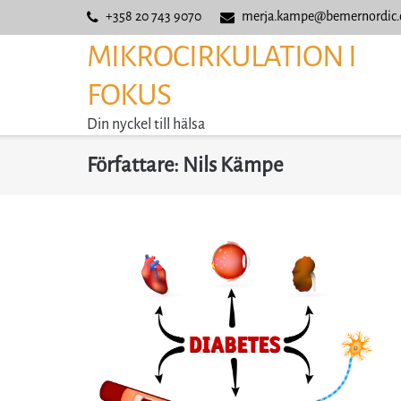
Skip
+358 20 743 9070
merja.kampe@bemernordic
to
MIKROCIRKULATION I
content
FOKUS
Din nyckel till hälsa
Författare:
Nils Kämpe