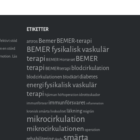
ETIKETTER
Bemer
BEMER-terapi
fektivt stöd
artros
BEMER fysikalisk vaskulär
m en störd
terapi
omotion. Läs
BEMER
BEMER Horse set
terapi
blodcirkulation
BEMERterapi
diabetes
blodcirkulationen
blodkärl
fysikalisk vaskulär
energi
terapi
hjärnan
idrottsskador
höftoperation
immunförsvaret
immunförsvar
inflammation
läkning
kronisk smärta
migrän
livskvalitet
mikrocirkulation
mikrocirkulationen
operation
smärta
rehabilitering
skada