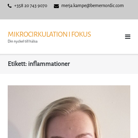
Skip
+358 20 743 9070
merja.kampe@bemernordic.com
to
content
MIKROCIRKULATION I FOKUS
Din nyckel till hälsa
Etikett:
inflammationer