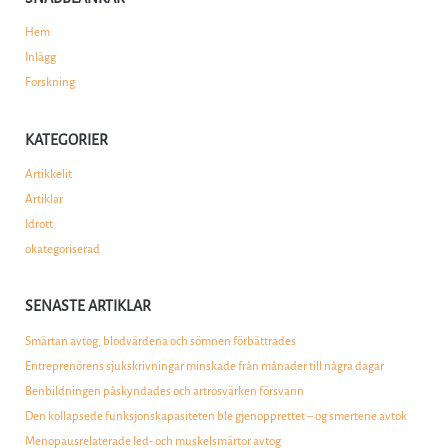
Hem
Inlägg
Forskning
KATEGORIER
Artikkelit
Artiklar
Idrott
okategoriserad
SENASTE ARTIKLAR
Smärtan avtog, blodvärdena och sömnen förbättrades
Entreprenörens sjukskrivningar minskade från månader till några dagar
Benbildningen påskyndades och artrosvärken försvann
Den kollapsede funksjonskapasiteten ble gjenopprettet – og smertene avtok
Menopausrelaterade led- och muskelsmärtor avtog