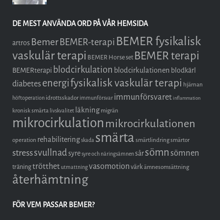
DE MEST ANVÄNDA ORD PÅ VÅR HEMSIDA
BEMER fysikalisk
Bemer
BEMER-terapi
artros
vaskulär terapi
BEMER terapi
BEMER Horse set
blodcirkulation
blodcirkulationen
BEMERterapi
blodkärl
fysikalisk vaskulär terapi
energi
diabetes
hjärnan
immunförsvaret
idrottsskador
höftoperation
immunförsvar
inflammation
läkning
kronisk smärta
migrän
livskvalitet
mikrocirkulation
mikrocirkulationen
smärta
rehabilitering
operation
smärtlindring
smärtor
skada
sömn
stress
svullnad
sömnen
syre
sår
syre och näringsämnen
trötthet
vasomotion
träning
värk
ämnesomsättning
utmattning
återhämtning
FÖR VEM PASSAR BEMER?