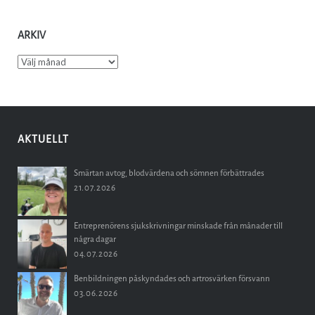
ARKIV
Arkiv
AKTUELLT
Smärtan avtog, blodvärdena och sömnen förbättrades
21.07.2026
Entreprenörens sjukskrivningar minskade från månader till
några dagar
04.07.2026
Benbildningen påskyndades och artrosvärken försvann
03.06.2026