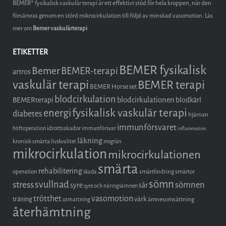
BEMER® fysikalisk vaskulär terapi är ett effektivt stöd för hela kroppen, när den
försämras genom en störd mikrocirkulation till följd av minskad vasomotion. Läs
mer om
Bemer vaskulärterapi
ETIKETTER
BEMER fysikalisk
Bemer
BEMER-terapi
artros
vaskulär terapi
BEMER terapi
BEMER Horse set
blodcirkulation
blodcirkulationen
BEMERterapi
blodkärl
fysikalisk vaskulär terapi
energi
diabetes
hjärnan
immunförsvaret
idrottsskador
höftoperation
immunförsvar
inflammation
läkning
kronisk smärta
migrän
livskvalitet
mikrocirkulation
mikrocirkulationen
smärta
rehabilitering
operation
smärtlindring
smärtor
skada
sömn
stress
svullnad
sömnen
syre
sår
syre och näringsämnen
trötthet
vasomotion
träning
värk
ämnesomsättning
utmattning
återhämtning