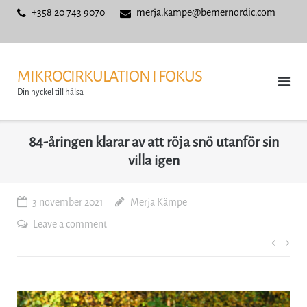
Skip
+358 20 743 9070
merja.kampe@bemernordic.com
to
content
MIKROCIRKULATION I FOKUS
Din nyckel till hälsa
84-åringen klarar av att röja snö utanför sin
villa igen
3 november 2021
Merja Kämpe
Leave a comment
Inläg