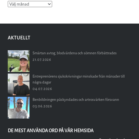
Arkiv
AKTUELLT
Smärtan avtog, blodvärdena och sömnen förbättrades
21.07.2026
Entreprenörens sjukskrivningar minskade från månader till
några dagar
04.07.2026
Benbildningen påskyndades och artrosvärken försvann
03.06.2026
DE MEST ANVÄNDA ORD PÅ VÅR HEMSIDA