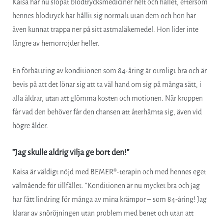
Kaisa har nu slopat blodtrycksmediciner helt och hållet, eftersom
hennes blodtryck har hållit sig normalt utan dem och hon har
även kunnat trappa ner på sitt astmaläkemedel. Hon lider inte
längre av hemorrojder heller.
En förbättring av konditionen som 84-åring är otroligt bra och är
bevis på att det lönar sig att ta väl hand om sig på många sätt, i
alla åldrar, utan att glömma kosten och motionen. När kroppen
får vad den behöver får den chansen att återhämta sig, även vid
högre ålder.
”Jag skulle aldrig vilja ge bort den!”
Kaisa är väldigt nöjd med BEMER®-terapin och med hennes eget
välmående för tillfället. ”Konditionen är nu mycket bra och jag
har fått lindring för många av mina krämpor – som 84-åring! Jag
klarar av snöröjningen utan problem med benet och utan att