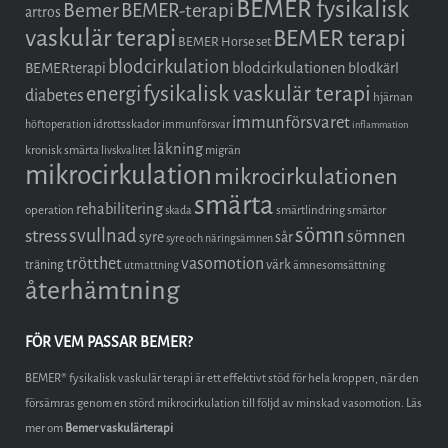
BEMER fysikalisk
Bemer
BEMER-terapi
artros
vaskulär terapi
BEMER terapi
BEMER Horse set
blodcirkulation
blodcirkulationen
BEMERterapi
blodkärl
fysikalisk vaskulär terapi
energi
diabetes
hjärnan
immunförsvaret
idrottsskador
höftoperation
immunförsvar
inflammation
läkning
kronisk smärta
migrän
livskvalitet
mikrocirkulation
mikrocirkulationen
smärta
rehabilitering
operation
smärtlindring
smärtor
skada
sömn
stress
svullnad
sömnen
syre
sår
syre och näringsämnen
trötthet
vasomotion
träning
värk
ämnesomsättning
utmattning
återhämtning
FÖR VEM PASSAR BEMER?
BEMER® fysikalisk vaskulär terapi är ett effektivt stöd för hela kroppen, när den
försämras genom en störd mikrocirkulation till följd av minskad vasomotion. Läs
mer om
Bemer vaskulärterapi