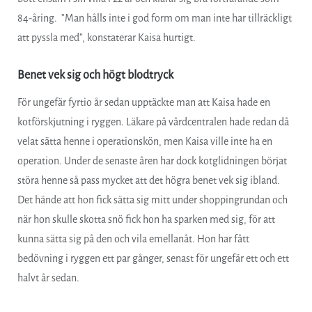
84-åring. ”Man hålls inte i god form om man inte har tillräckligt
att pyssla med”, konstaterar Kaisa hurtigt.
Benet vek sig och högt blodtryck
För ungefär fyrtio år sedan upptäckte man att Kaisa hade en
kotförskjutning i ryggen. Läkare på vårdcentralen hade redan då
velat sätta henne i operationskön, men Kaisa ville inte ha en
operation. Under de senaste åren har dock kotglidningen börjat
störa henne så pass mycket att det högra benet vek sig ibland.
Det hände att hon fick sätta sig mitt under shoppingrundan och
när hon skulle skotta snö fick hon ha sparken med sig, för att
kunna sätta sig på den och vila emellanåt. Hon har fått
bedövning i ryggen ett par gånger, senast för ungefär ett och ett
halvt år sedan.