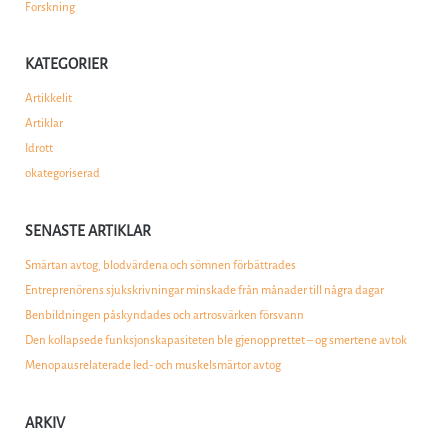
Forskning
KATEGORIER
Artikkelit
Artiklar
Idrott
okategoriserad
SENASTE ARTIKLAR
Smärtan avtog, blodvärdena och sömnen förbättrades
Entreprenörens sjukskrivningar minskade från månader till några dagar
Benbildningen påskyndades och artrosvärken försvann
Den kollapsede funksjonskapasiteten ble gjenopprettet – og smertene avtok
Menopausrelaterade led- och muskelsmärtor avtog
ARKIV