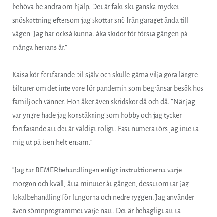
behöva be andra om hjälp. Det är faktiskt ganska mycket
snöskottning eftersom jag skottar snö från garaget ända till
vägen. Jag har också kunnat åka skidor för första gången på
många herrans år.”
Kaisa kör fortfarande bil själv och skulle gärna vilja göra längre
bilturer om det inte vore för pandemin som begränsar besök hos
familj och vänner. Hon åker även skridskor då och då. ”När jag
var yngre hade jag konståkning som hobby och jag tycker
fortfarande att det är väldigt roligt. Fast numera törs jag inte ta
mig ut på isen helt ensam.”
”Jag tar BEMERbehandlingen enligt instruktionerna varje
morgon och kväll, åtta minuter åt gången, dessutom tar jag
lokalbehandling för lungorna och nedre ryggen. Jag använder
även sömnprogrammet varje natt. Det är behagligt att ta