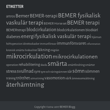
ETIKETTER
BEMER fysikalisk
Bemer
BEMER-terapi
artros
vaskulär terapi
BEMER terapi
BEMER Horse set
blodcirkulation
blodcirkulationen
BEMERterapi
blodkärl
fysikalisk vaskulär terapi
energi
diabetes
hjärnan
immunförsvaret
idrottsskador
höftoperation
immunförsvar
inflammation
läkning
kronisk smärta
migrän
livskvalitet
mikrocirkulation
mikrocirkulationen
smärta
rehabilitering
operation
smärtlindring
smärtor
skada
sömn
stress
svullnad
sömnen
syre
sår
syre och näringsämnen
trötthet
vasomotion
träning
värk
ämnesomsättning
utmattning
återhämtning
Copyright ©2014-2017 BEMER Blogg.