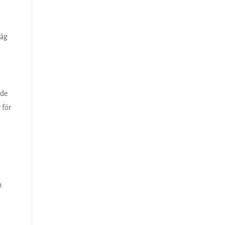
såg
mde
 för
h