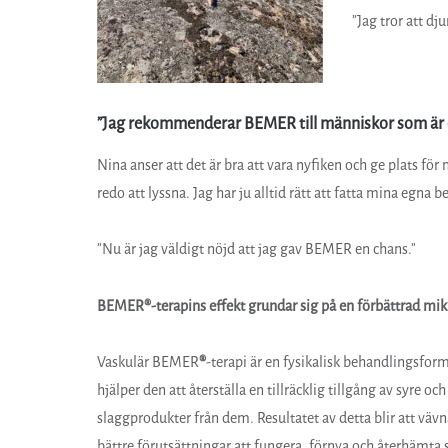
”Jag tror att dj
”
Jag rekommenderar
BEMER till människor som är
Nina anser att det är bra att vara nyfiken och ge plats för 
redo att lyssna. Jag har ju alltid rätt att fatta mina egna b
”Nu är jag väldigt nöjd att jag gav BEMER en chans.”
BEMER®-terapins effekt grundar sig på en förbättrad mik
Vaskulär BEMER
®
-terapi är en fysikalisk behandlingsform
hjälper den att återställa en tillräcklig tillgång av syre o
slaggprodukter från dem. Resultatet av detta blir att vävn
bättre förutsättningar att fungera, förnya och återhämta 