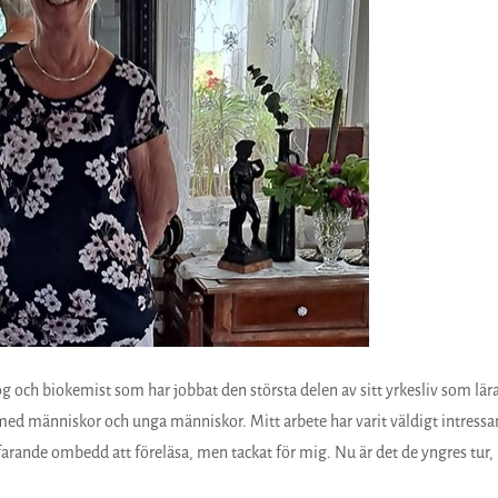
g och biokemist som har jobbat den största delen av sitt yrkesliv som lär
a med människor och unga människor. Mitt arbete har varit väldigt intressa
rtfarande ombedd att föreläsa, men tackat för mig. Nu är det de yngres tur,