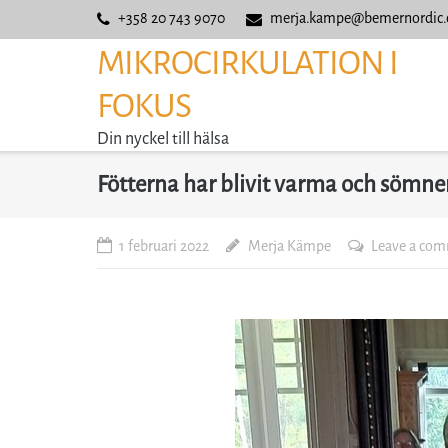
Skip
+358 20 743 9070
merja.kampe@bemernordic
to
MIKROCIRKULATION I
content
FOKUS
Din nyckel till hälsa
Fötterna har blivit varma och sömne
1 februari 2022
Merja Kämpe
Leave a co