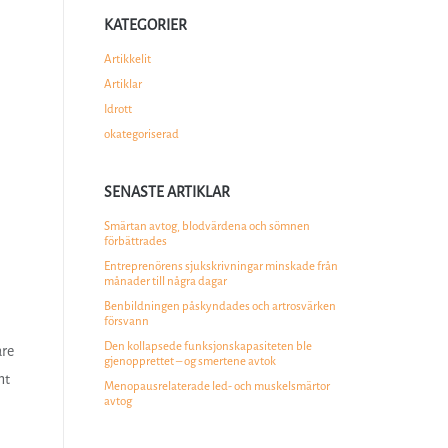
KATEGORIER
Artikkelit
Artiklar
Idrott
okategoriserad
SENASTE ARTIKLAR
Smärtan avtog, blodvärdena och sömnen
förbättrades
Entreprenörens sjukskrivningar minskade från
månader till några dagar
Benbildningen påskyndades och artrosvärken
försvann
Den kollapsede funksjonskapasiteten ble
are
gjenopprettet – og smertene avtok
nt
Menopausrelaterade led- och muskelsmärtor
avtog