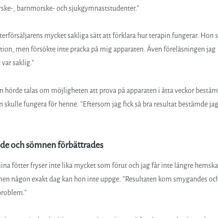
erske-, barnmorske- och sjukgymnaststudenter.”
terförsäljarens mycket sakliga sätt att förklara hur terapin fungerar. Hon 
rmation, men försökte inte pracka på mig apparaten. Även föreläsningen jag
var saklig.”
 hon hörde talas om möjligheten att prova på apparaten i åtta veckor bestä
gen skulle fungera för henne. ”Eftersom jag fick så bra resultat bestämde jag
ade och sömnen förbättrades
 mina fötter fryser inte lika mycket som förut och jag får inte längre hemska
 men någon exakt dag kan hon inte uppge. ”Resultaten kom smygandes oc
 problem.”