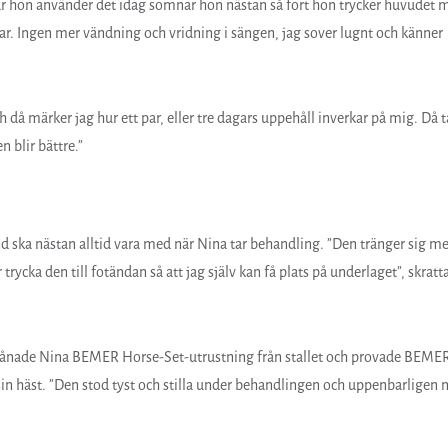
 hon använder det idag somnar hon nästan så fort hon trycker huvudet 
ar. Ingen mer vändning och vridning i sängen, jag sover lugnt och känner
h då märker jag hur ett par, eller tre dagars uppehåll inverkar på mig. Då t
 blir bättre.”
d ska nästan alltid vara med när Nina tar behandling. ”Den tränger sig m
 trycka den till fotändan så att jag själv kan få plats på underlaget”, skratt
le lånade Nina BEMER Horse-Set-utrustning från stallet och provade BEME
in häst. ”Den stod tyst och stilla under behandlingen och uppenbarligen n