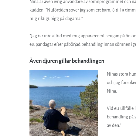
Nina är även ivrig användare av sömnprogrammet och när
kudden. ”Nuförtiden sover jag som ett barn, 8 till 9 timm
mig riktigt pigg på dagarna.”
”Jag tar inte alltid med mig apparaten till stugan på ön oc
ett par dagar efter påbörjad behandling innan sömnen igen
Även djuren gillar behandlingen
Ninas stora hun
och jag försöker
Nina.
Vid ett tillfäl
behandling på s
av den.”