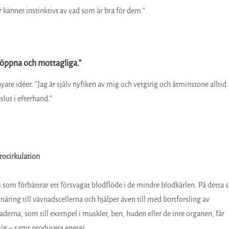
ur känner instinktivt av vad som är bra för dem.”
 öppna och mottagliga.
”
nyare idéer. ”Jag är själv nyfiken av mig och vetgirig och åtminstone alltid
eslut i efterhand.”
rocirkulation
 som förbättrar ett försvagat blodflöde i de mindre blodkärlen. På detta s
ch näring till vävnadscellerna och hjälper även till med bortforsling av
aderna, som till exempel i muskler, ben, huden eller de inre organen, får
sig – samt producera energi.