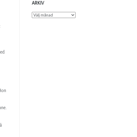
ARKIV
Arkiv
t
med
 Hon
nne.
å