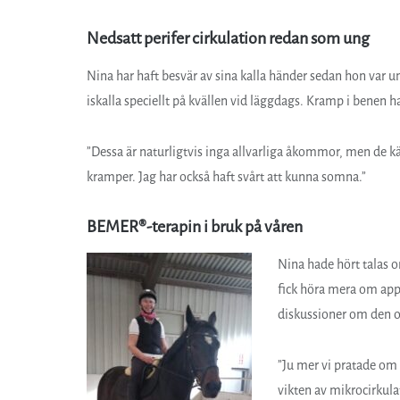
Nedsatt perifer cirkulation redan som ung
Nina har haft besvär av sina kalla händer sedan hon var un
iskalla speciellt på kvällen vid läggdags. Kramp i benen 
”Dessa är naturligtvis inga allvarliga åkommor, men de kä
kramper. Jag har också haft svårt att kunna somna.”
BEMER®-terapin i bruk på våren
Nina hade hört talas o
fick höra mera om appa
diskussioner om den oc
”Ju mer vi pratade om 
vikten av mikrocirkula