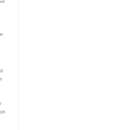
mot
ar
ed
ar
R-
jöt