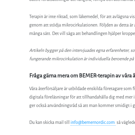
Terapin är inte riktad, som läkemedel, för att avlägsna v
genom att stödja mikrocirkulationen. Följden av detta är a
många sätt. Det vill säga att behandlingen hjälper kroppe
Artikeln bygger på den intervjuades egna erfarenheter, so
fungerande mikrocirkulation är individuella beroende på 
Fråga gärna mera om BEMER-terapin av våra åt
Våra återförsäljare är utbildade enskilda företagare som fin
digitala föreläsningar för att tillhandahålla dig med m
ger också användningsråd så att man kommer smidigt i gå
Du kan skicka mail till
info@bemernordic.com
så vägleder