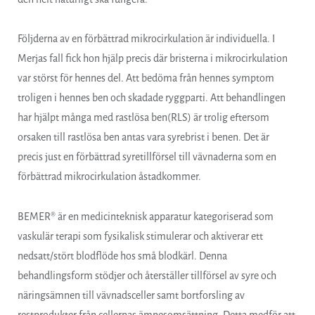
Följderna av en förbättrad mikrocirkulation är individuella. I
Merjas fall fick hon hjälp precis där bristerna i mikrocirkulation
var störst för hennes del. Att bedöma från hennes symptom
troligen i hennes ben och skadade ryggparti. Att behandlingen
har hjälpt många med rastlösa ben(RLS) är trolig eftersom
orsaken till rastlösa ben antas vara syrebrist i benen. Det är
precis just en förbättrad syretillförsel till vävnaderna som en
förbättrad mikrocirkulation åstadkommer.
BEMER® är en medicinteknisk apparatur kategoriserad som
vaskulär terapi som fysikalisk stimulerar och aktiverar ett
nedsatt/stört blodflöde hos små blodkärl. Denna
behandlingsform stödjer och återställer tillförsel av syre och
näringsämnen till vävnadsceller samt bortforsling av