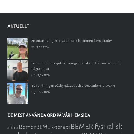
AKTUELLT
Smärtan avtog, blodvärdena och sömnen förbättrades
21.07.2026
Entreprenörens sjukskrivningar minskade från månader till
några dagar
04.07.2026
Benbildningen påskyndades och artrosvärken försvann
03.06.2026
DE MEST ANVÄNDA ORD PÅ VÅR HEMSIDA
BEMER fysikalisk
Bemer
BEMER-terapi
artros