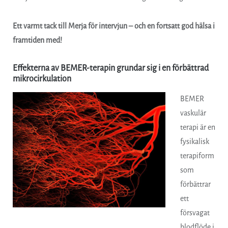
Ett varmt tack till Merja för intervjun – och en fortsatt god hälsa i
framtiden med!
Effekterna av BEMER-terapin grundar sig i en förbättrad
mikrocirkulation
BEMER
vaskulär
terapi är en
fysikalisk
terapiform
som
förbättrar
ett
försvagat
blodflöde i