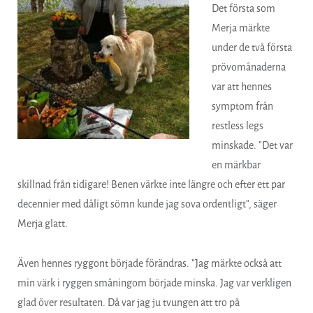
Det första som
Merja märkte
under de två första
prövomånaderna
var att hennes
symptom från
restless legs
minskade. ”Det var
en märkbar
skillnad från tidigare! Benen värkte inte längre och efter ett par
decennier med dåligt sömn kunde jag sova ordentligt”, säger
Merja glatt.
Även hennes ryggont började förändras. ”Jag märkte också att
min värk i ryggen småningom började minska. Jag var verkligen
glad över resultaten. Då var jag ju tvungen att tro på