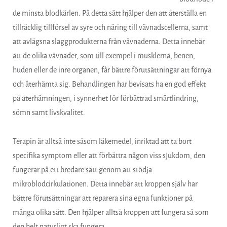
de minsta blodkärlen. På detta sätt hjälper den att återställa en
tillräcklig tillförsel av syre och näring till vävnadscellerna, samt
att avlägsna slaggprodukterna från vävnaderna. Detta innebär
att de olika vävnader, som till exempel i musklerna, benen,
huden eller de inre organen, får bättre förutsättningar att förnya
och återhämta sig. Behandlingen har bevisats ha en god effekt
på återhämningen, i synnerhet för förbättrad smärtlindring,
sömn samt livskvalitet.
Terapin är alltså inte såsom läkemedel, inriktad att ta bort
specifika symptom eller att förbättra någon viss sjukdom, den
fungerar på ett bredare sätt genom att stödja
mikroblodcirkulationen. Detta innebär att kroppen själv har
bättre förutsättningar att reparera sina egna funktioner på
många olika sätt. Den hjälper alltså kroppen att fungera så som
den helt naturligt ska fungera.