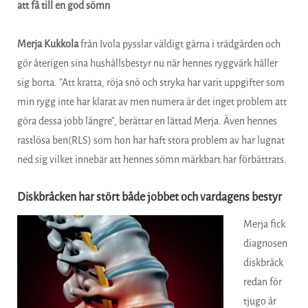
att få till en god sömn
Merja Kukkola
från Ivola pysslar väldigt gärna i trädgården och
gör återigen sina hushållsbestyr nu när hennes ryggvärk håller
sig borta. ”Att kratta, röja snö och stryka har varit uppgifter som
min rygg inte har klarat av men numera är det inget problem att
göra dessa jobb längre”, berättar en lättad Merja. Även hennes
rastlösa ben(RLS) som hon har haft stora problem av har lugnat
ned sig vilket innebär att hennes sömn märkbart har förbättrats.
Diskbråcken har stört både jobbet och vardagens bestyr
Merja fick
diagnosen
diskbråck
redan för
tjugo år