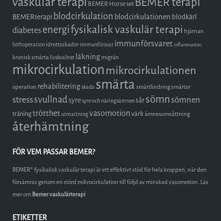
vaskulär terapi
BEMER terapi
BEMER Horse set
blodcirkulation
blodcirkulationen
BEMERterapi
blodkärl
fysikalisk vaskulär terapi
energi
diabetes
hjärnan
immunförsvaret
idrottsskador
höftoperation
immunförsvar
inflammation
läkning
kronisk smärta
migrän
livskvalitet
mikrocirkulation
mikrocirkulationen
smärta
rehabilitering
operation
smärtlindring
smärtor
skada
sömn
stress
svullnad
sömnen
syre
sår
syre och näringsämnen
trötthet
vasomotion
träning
värk
ämnesomsättning
utmattning
återhämtning
FÖR VEM PASSAR BEMER?
BEMER® fysikalisk vaskulär terapi är ett effektivt stöd för hela kroppen, när den
försämras genom en störd mikrocirkulation till följd av minskad vasomotion. Läs
mer om
Bemer vaskulärterapi
ETIKETTER