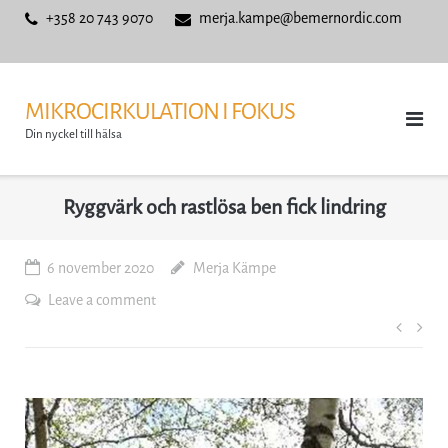
Skip
+358 20 743 9070
merja.kampe@bemernordic.com
to
content
MIKROCIRKULATION I FOKUS
Din nyckel till hälsa
Ryggvärk och rastlösa ben fick lindring
6 november 2020
Merja Kämpe
Leave a comment
Inläg