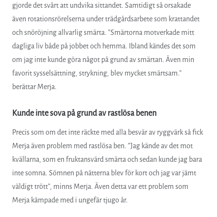
gjorde det svårt att undvika sittandet. Samtidigt så orsakade
även rotationsrörelserna under trädgårdsarbete som krattandet
och snöröjning allvarlig smärta. ”Smärtorna motverkade mitt
dagliga liv både på jobbet och hemma. Ibland kändes det som
om jag inte kunde göra något på grund av smärtan. Även min
favorit sysselsättning, strykning, blev mycket smärtsam.”
berättar Merja.
Kunde inte sova på grund av rastlösa benen
Precis som om det inte räckte med alla besvär av ryggvärk så fick
Merja även problem med rastlösa ben. ”Jag kände av det mot
kvällarna, som en fruktansvärd smärta och sedan kunde jag bara
inte somna. Sömnen på nätterna blev för kort och jag var jämt
väldigt trött”, minns Merja. Även detta var ett problem som
Merja kämpade med i ungefär tjugo år.