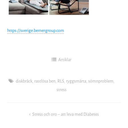
https://sverige.bemergroup.com
Artiklar
diskbråck
,
rastlösa ben
,
RLS
,
ryggsmärta
,
sömnproblem
,
stress
Inläggsnavigering
Stress och oro – att leva med Diabetes