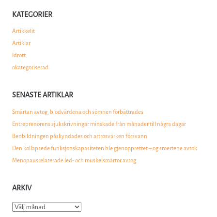
KATEGORIER
Artikkelit
Artiklar
Idrott
okategoriserad
SENASTE ARTIKLAR
Smärtan avtog, blodvärdena och sömnen förbättrades
Entreprenörens sjukskrivningar minskade från månader till några dagar
Benbildningen påskyndades och artrosvärken försvann
Den kollapsede funksjonskapasiteten ble gjenopprettet – og smertene avtok
Menopausrelaterade led- och muskelsmärtor avtog
ARKIV
Arkiv