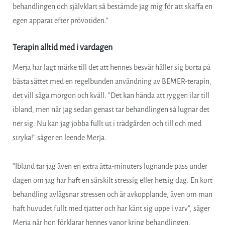
behandlingen och självklart så bestämde jag mig för att skaffa en
egen apparat efter prövotiden.”
Terapin alltid med i vardagen
Merja har lagt märke till det att hennes besvär håller sig borta på
bästa sättet med en regelbunden användning av BEMER-terapin,
det vill säga morgon och kväll. ”Det kan hända att ryggen ilar till
ibland, men när jag sedan genast tar behandlingen så lugnar det
ner sig. Nu kan jag jobba fullt ut i trädgården och till och med
stryka!” säger en leende Merja.
”Ibland tar jag även en extra åtta-minuters lugnande pass under
dagen om jag har haft en särskilt stressig eller hetsig dag. En kort
behandling avlägsnar stressen och är avkopplande, även om man
haft huvudet fullt med tjatter och har känt sig uppe i varv”, säger
Merja när hon förklarar hennes vanor kring behandlingen.