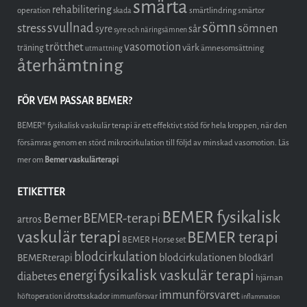
smärta
rehabilitering
operation
smärtlindring
smärtor
skada
sömn
stress
svullnad
sömnen
syre
sår
syre och näringsämnen
trötthet
vasomotion
träning
värk
ämnesomsättning
utmattning
återhämtning
FÖR VEM PASSAR BEMER?
BEMER® fysikalisk vaskulär terapi är ett effektivt stöd för hela kroppen, när den
försämras genom en störd mikrocirkulation till följd av minskad vasomotion. Läs
mer om
Bemer vaskulärterapi
ETIKETTER
BEMER fysikalisk
Bemer
BEMER-terapi
artros
vaskulär terapi
BEMER terapi
BEMER Horse set
blodcirkulation
blodcirkulationen
BEMERterapi
blodkärl
fysikalisk vaskulär terapi
energi
diabetes
hjärnan
immunförsvaret
idrottsskador
höftoperation
immunförsvar
inflammation