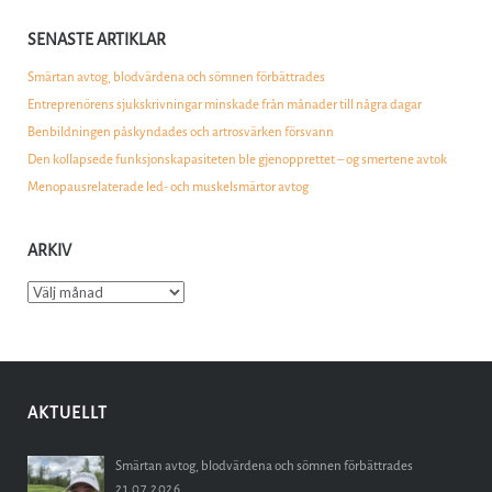
SENASTE ARTIKLAR
Smärtan avtog, blodvärdena och sömnen förbättrades
Entreprenörens sjukskrivningar minskade från månader till några dagar
Benbildningen påskyndades och artrosvärken försvann
Den kollapsede funksjonskapasiteten ble gjenopprettet – og smertene avtok
Menopausrelaterade led- och muskelsmärtor avtog
ARKIV
Arkiv
AKTUELLT
Smärtan avtog, blodvärdena och sömnen förbättrades
21.07.2026