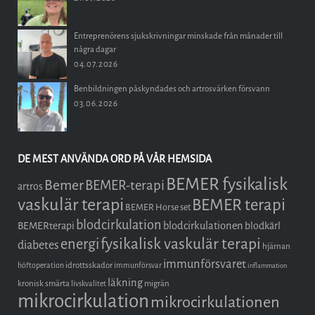
Entreprenörens sjukskrivningar minskade från månader till
några dagar
04.07.2026
Benbildningen påskyndades och artrosvärken försvann
03.06.2026
DE MEST ANVÄNDA ORD PÅ VÅR HEMSIDA
BEMER fysikalisk
Bemer
BEMER-terapi
artros
vaskulär terapi
BEMER terapi
BEMER Horse set
blodcirkulation
blodcirkulationen
BEMERterapi
blodkärl
fysikalisk vaskulär terapi
energi
diabetes
hjärnan
immunförsvaret
idrottsskador
höftoperation
immunförsvar
inflammation
läkning
kronisk smärta
migrän
livskvalitet
mikrocirkulation
mikrocirkulationen