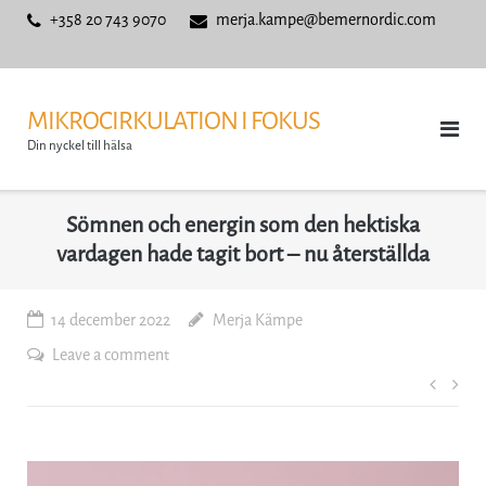
Skip
+358 20 743 9070
merja.kampe@bemernordic.com
to
content
MIKROCIRKULATION I FOKUS
Din nyckel till hälsa
Sömnen och energin som den hektiska
vardagen hade tagit bort – nu återställda
14 december 2022
Merja Kämpe
Leave a comment
Inläg