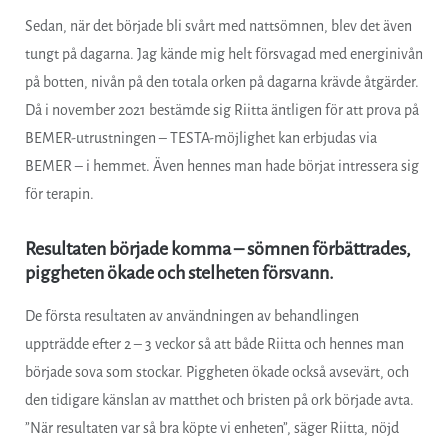
Sedan, när det började bli svårt med nattsömnen, blev det även
tungt på dagarna. Jag kände mig helt försvagad med energinivån
på botten, nivån på den totala orken på dagarna krävde åtgärder.
Då i november 2021 bestämde sig Riitta äntligen för att prova på
BEMER-utrustningen – TESTA-möjlighet kan erbjudas via
BEMER – i hemmet. Även hennes man hade börjat intressera sig
för terapin.
Resultaten började komma – sömnen förbättrades,
piggheten ökade och stelheten försvann.
De första resultaten av användningen av behandlingen
uppträdde efter 2 – 3 veckor så att både Riitta och hennes man
började sova som stockar. Piggheten ökade också avsevärt, och
den tidigare känslan av matthet och bristen på ork började avta.
”När resultaten var så bra köpte vi enheten”, säger Riitta, nöjd