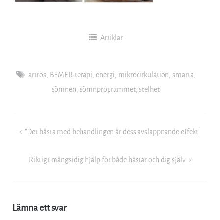
Artiklar
artros
,
BEMER-terapi
,
energi
,
mikrocirkulation
,
smärta
,
sömnen
,
sömnprogrammet
,
stelhet
Inläggsnavigering
”Det bästa med behandlingen är dess avslappnande effekt”
Riktigt mångsidig hjälp för både hästar och dig själv
Lämna ett svar