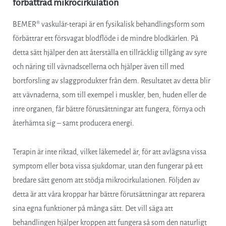
förbättrad mikrocirkulation
BEMER® vaskulär-terapi är en fysikalisk behandlingsform som
förbättrar ett försvagat blodflöde i de mindre blodkärlen. På
detta sätt hjälper den att återställa en tillräcklig tillgång av syre
och näring till vävnadscellerna och hjälper även till med
bortforsling av slaggprodukter från dem. Resultatet av detta blir
att vävnaderna, som till exempel i muskler, ben, huden eller de
inre organen, får bättre förutsättningar att fungera, förnya och
återhämta sig – samt producera energi.
Terapin är inte riktad, vilket läkemedel är, för att avlägsna vissa
symptom eller bota vissa sjukdomar, utan den fungerar på ett
bredare sätt genom att stödja mikrocirkulationen. Följden av
detta är att våra kroppar har bättre förutsättningar att reparera
sina egna funktioner på många sätt. Det vill säga att
behandlingen hjälper kroppen att fungera så som den naturligt