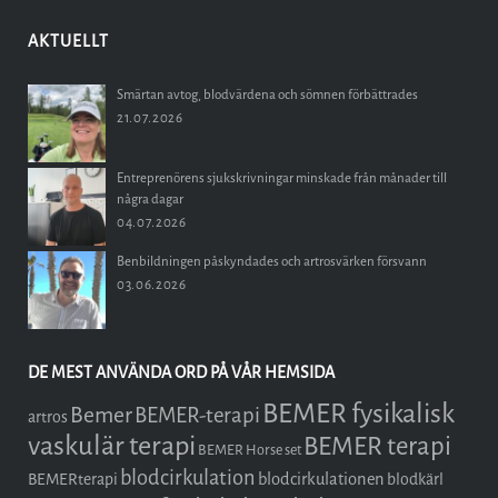
AKTUELLT
Smärtan avtog, blodvärdena och sömnen förbättrades
21.07.2026
Entreprenörens sjukskrivningar minskade från månader till
några dagar
04.07.2026
Benbildningen påskyndades och artrosvärken försvann
03.06.2026
DE MEST ANVÄNDA ORD PÅ VÅR HEMSIDA
BEMER fysikalisk
Bemer
BEMER-terapi
artros
vaskulär terapi
BEMER terapi
BEMER Horse set
blodcirkulation
blodcirkulationen
BEMERterapi
blodkärl