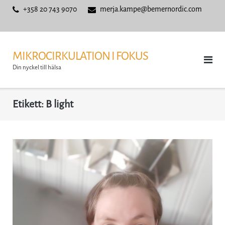
Skip
+358 20 743 9070
merja.kampe@bemernordic.com
to
content
MIKROCIRKULATION I FOKUS
Din nyckel till hälsa
Etikett:
B light