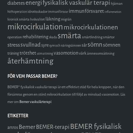
fysikalisk vaskulär terapi
energi
diabetes
hjärnan
immunförsvaret
idrottsskador
höftoperation
immunförsvar
inflammation
läkning
kronisk smärta
migrän
livskvalitet
mikrocirkulation
mikrocirkulationen
smärta
rehabilitering
operation
smärtlindring
smärtor
skada
sömn
stress
svullnad
sömnen
syre
sår
syre och näringsämnen
trötthet
vasomotion
träning
värk
ämnesomsättning
utmattning
återhämtning
FÖR VEM PASSAR BEMER?
BEMER® fysikalisk vaskulär terapi är ett effektivt stöd för hela kroppen, när den
försämras genom en störd mikrocirkulation till följd av minskad vasomotion. Läs
mer om
Bemer vaskulärterapi
ETIKETTER
BEMER fysikalisk
Bemer
BEMER-terapi
artros