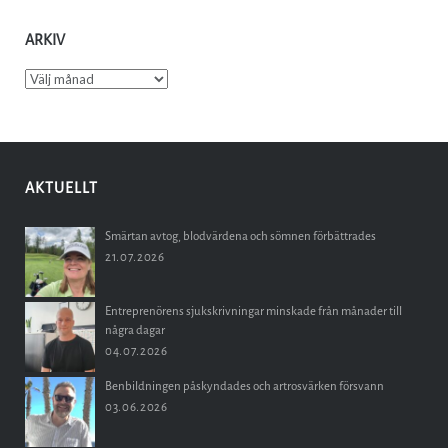
ARKIV
Arkiv
AKTUELLT
Smärtan avtog, blodvärdena och sömnen förbättrades
21.07.2026
Entreprenörens sjukskrivningar minskade från månader till
några dagar
04.07.2026
Benbildningen påskyndades och artrosvärken försvann
03.06.2026