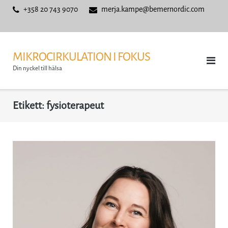
Skip
+358 20 743 9070
merja.kampe@bemernordic.com
to
content
MIKROCIRKULATION I FOKUS
Din nyckel till hälsa
Etikett:
fysioterapeut