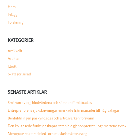
Hem
Inlägg
Forskning
KATEGORIER
Artikkelit
Artiklar
Idrott
okategoriserad
SENASTE ARTIKLAR
Smärtan avtog, blodvärdena och sömnen förbättrades
Entreprenörens sjukskrivningar minskade från månader till några dagar
Benbildningen påskyndades och artrosvärken försvann
Den kollapsede funksjonskapasiteten ble gjenopprettet – og smertene avtok
Menopausrelaterade led- och muskelsmärtor avtog