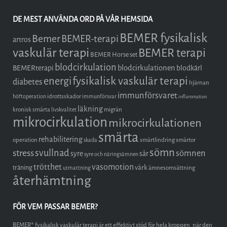
DE MEST ANVÄNDA ORD PÅ VÅR HEMSIDA
BEMER fysikalisk
Bemer
BEMER-terapi
artros
vaskulär terapi
BEMER terapi
BEMER Horse set
blodcirkulation
blodcirkulationen
BEMERterapi
blodkärl
fysikalisk vaskulär terapi
energi
diabetes
hjärnan
immunförsvaret
idrottsskador
höftoperation
immunförsvar
inflammation
läkning
kronisk smärta
migrän
livskvalitet
mikrocirkulation
mikrocirkulationen
smärta
rehabilitering
operation
smärtlindring
smärtor
skada
sömn
stress
svullnad
sömnen
syre
sår
syre och näringsämnen
trötthet
vasomotion
träning
värk
ämnesomsättning
utmattning
återhämtning
FÖR VEM PASSAR BEMER?
BEMER® fysikalisk vaskulär terapi är ett effektivt stöd för hela kroppen, när den