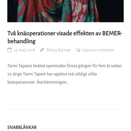
Två knäoperationer visade effekten av BEMER-
behandling
23 maj 2018
Merja Kämpe
Leave a comment
Taimi Tapanis knäled opererades första gången för fem år sedan.
72-årige Taimi Tapani har upplevt två väldigt olika
knäoperationer. Återhämtningen…
SNABBLÄNKAR