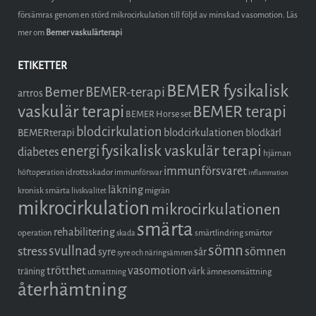
försämras genom en störd mikrocirkulation till följd av minskad vasomotion. Läs
mer om
Bemer vaskulärterapi
ETIKETTER
BEMER fysikalisk
Bemer
BEMER-terapi
artros
vaskulär terapi
BEMER terapi
BEMER Horse set
blodcirkulation
blodcirkulationen
BEMERterapi
blodkärl
fysikalisk vaskulär terapi
energi
diabetes
hjärnan
immunförsvaret
idrottsskador
höftoperation
immunförsvar
inflammation
läkning
kronisk smärta
migrän
livskvalitet
mikrocirkulation
mikrocirkulationen
smärta
rehabilitering
operation
smärtlindring
smärtor
skada
sömn
stress
svullnad
sömnen
syre
sår
syre och näringsämnen
trötthet
vasomotion
träning
värk
ämnesomsättning
utmattning
återhämtning