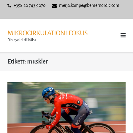
Skip
+358 20 743 9070
merja.kampe@bemernordic.com
to
content
MIKROCIRKULATION I FOKUS
Din nyckel till hälsa
Etikett:
muskler