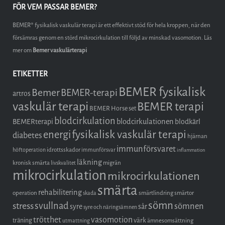
FÖR VEM PASSAR BEMER?
BEMER® fysikalisk vaskulär terapi är ett effektivt stöd för hela kroppen, när den
försämras genom en störd mikrocirkulation till följd av minskad vasomotion. Läs
mer om
Bemer vaskulärterapi
ETIKETTER
BEMER fysikalisk
Bemer
BEMER-terapi
artros
vaskulär terapi
BEMER terapi
BEMER Horse set
blodcirkulation
blodcirkulationen
BEMERterapi
blodkärl
fysikalisk vaskulär terapi
energi
diabetes
hjärnan
immunförsvaret
idrottsskador
höftoperation
immunförsvar
inflammation
läkning
kronisk smärta
migrän
livskvalitet
mikrocirkulation
mikrocirkulationen
smärta
rehabilitering
operation
smärtlindring
smärtor
skada
sömn
stress
svullnad
sömnen
syre
sår
syre och näringsämnen
trötthet
vasomotion
träning
värk
ämnesomsättning
utmattning