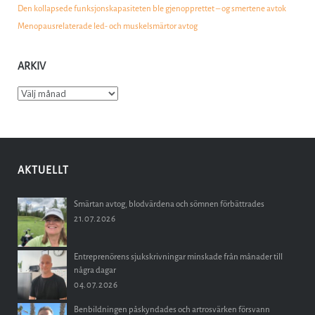
Den kollapsede funksjonskapasiteten ble gjenopprettet – og smertene avtok
Menopausrelaterade led- och muskelsmärtor avtog
ARKIV
Arkiv
AKTUELLT
Smärtan avtog, blodvärdena och sömnen förbättrades
21.07.2026
Entreprenörens sjukskrivningar minskade från månader till
några dagar
04.07.2026
Benbildningen påskyndades och artrosvärken försvann