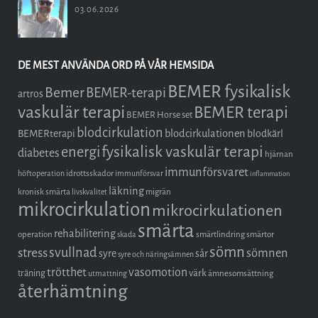
03.06.2026
DE MEST ANVÄNDA ORD PÅ VÅR HEMSIDA
BEMER fysikalisk
Bemer
BEMER-terapi
artros
vaskulär terapi
BEMER terapi
BEMER Horse set
blodcirkulation
blodcirkulationen
BEMERterapi
blodkärl
fysikalisk vaskulär terapi
energi
diabetes
hjärnan
immunförsvaret
idrottsskador
höftoperation
immunförsvar
inflammation
läkning
kronisk smärta
migrän
livskvalitet
mikrocirkulation
mikrocirkulationen
smärta
rehabilitering
operation
smärtlindring
smärtor
skada
sömn
stress
svullnad
sömnen
syre
sår
syre och näringsämnen
trötthet
vasomotion
träning
värk
ämnesomsättning
utmattning
återhämtning