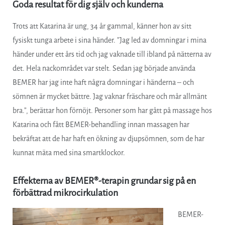
Goda resultat för dig själv och kunderna
Trots att Katarina är ung, 34 år gammal, känner hon av sitt
fysiskt tunga arbete i sina händer. ”Jag led av domningar i mina
händer under ett års tid och jag vaknade till ibland på nätterna av
det. Hela nackområdet var stelt. Sedan jag började använda
BEMER har jag inte haft några domningar i händerna – och
sömnen är mycket bättre. Jag vaknar fräschare och mår allmänt
bra.”, berättar hon förnöjt. Personer som har gått på massage hos
Katarina och fått BEMER-behandling innan massagen har
bekräftat att de har haft en ökning av djupsömnen, som de har
kunnat mäta med sina smartklockor.
Effekterna av BEMER®-terapin grundar sig på en
förbättrad mikrocirkulation
BEMER-