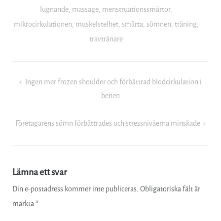
lugnande
,
massage
,
menstruationssmärtor
,
mikrocirkulationen
,
muskelstelhet
,
smärta
,
sömnen
,
träning
,
travtränare
Inläggsnavigering
Ingen mer frozen shoulder och förbättrad blodcirkulation i
benen
Företagarens sömn förbättrades och stressnivåerna minskade
Lämna ett svar
Din e-postadress kommer inte publiceras.
Obligatoriska fält är
märkta
*