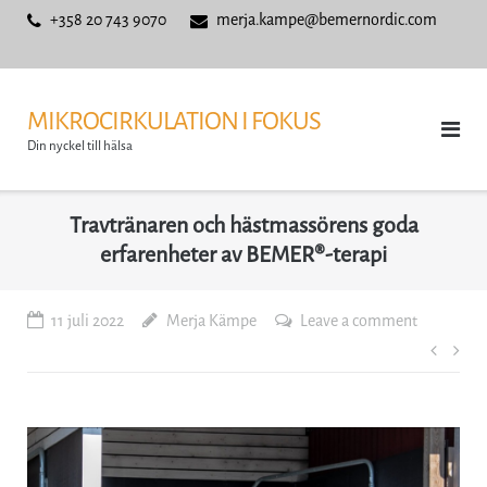
Skip
+358 20 743 9070
merja.kampe@bemernordic.com
to
content
MIKROCIRKULATION I FOKUS
Din nyckel till hälsa
Travtränaren och hästmassörens goda
erfarenheter av BEMER®-terapi
11 juli 2022
Merja Kämpe
Leave a comment
Inläg