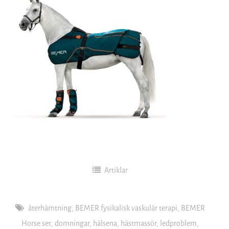
Artiklar
återhämtning
,
BEMER fysikalisk vaskulär terapi
,
BEMER
Horse set
,
domningar
,
hälsena
,
hästmassör
,
ledproblem
,