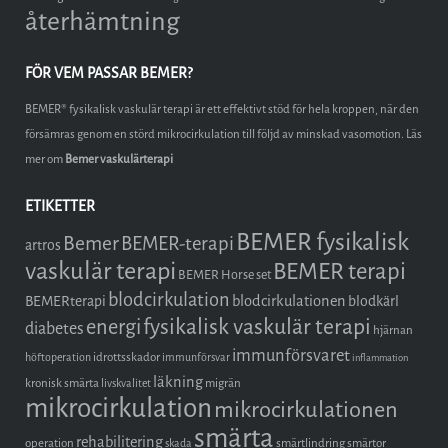
återhämtning
FÖR VEM PASSAR BEMER?
BEMER® fysikalisk vaskulär terapi är ett effektivt stöd för hela kroppen, när den
försämras genom en störd mikrocirkulation till följd av minskad vasomotion. Läs
mer om
Bemer vaskulärterapi
ETIKETTER
BEMER fysikalisk
Bemer
BEMER-terapi
artros
vaskulär terapi
BEMER terapi
BEMER Horse set
blodcirkulation
blodcirkulationen
BEMERterapi
blodkärl
fysikalisk vaskulär terapi
energi
diabetes
hjärnan
immunförsvaret
idrottsskador
höftoperation
immunförsvar
inflammation
läkning
kronisk smärta
migrän
livskvalitet
mikrocirkulation
mikrocirkulationen
smärta
rehabilitering
operation
smärtlindring
smärtor
skada