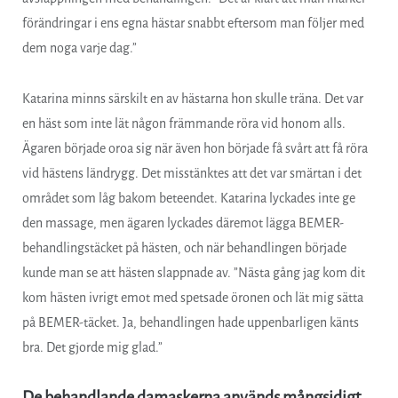
förändringar i ens egna hästar snabbt eftersom man följer med
dem noga varje dag.”
Katarina minns särskilt en av hästarna hon skulle träna. Det var
en häst som inte lät någon främmande röra vid honom alls.
Ägaren började oroa sig när även hon började få svårt att få röra
vid hästens ländrygg. Det misstänktes att det var smärtan i det
området som låg bakom beteendet. Katarina lyckades inte ge
den massage, men ägaren lyckades däremot lägga BEMER-
behandlingstäcket på hästen, och när behandlingen började
kunde man se att hästen slappnade av. ”Nästa gång jag kom dit
kom hästen ivrigt emot med spetsade öronen och lät mig sätta
på BEMER-täcket. Ja, behandlingen hade uppenbarligen känts
bra. Det gjorde mig glad.”
De behandlande damaskerna används mångsidigt,