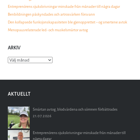
Entreprenörens sjukskrivningar minskade från månader till några dagar
Benbildningen påskyndades och artrosvärken försvann
Den kollapsede funksjonskapasiteten ble gjenopprettet – og smertene avtok
Menopausrelaterade led- och muskelsmärtor avtog
ARKIV
Arkiv
AKTUELLT
Smärtan avtog, blodvärdena och sömnen förbättrades
21.07.2026
Entreprenörens sjukskrivningar minskade från månader till
några dagar