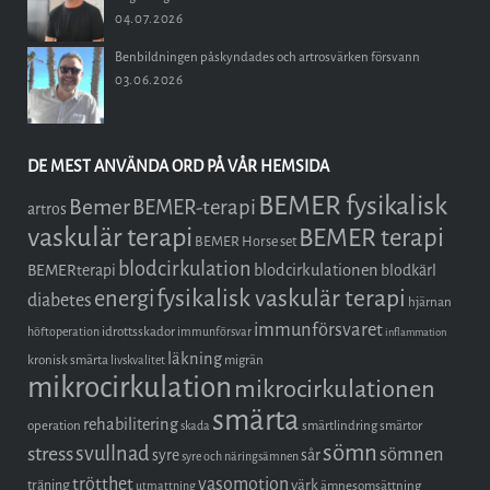
04.07.2026
Benbildningen påskyndades och artrosvärken försvann
03.06.2026
DE MEST ANVÄNDA ORD PÅ VÅR HEMSIDA
BEMER fysikalisk
Bemer
BEMER-terapi
artros
vaskulär terapi
BEMER terapi
BEMER Horse set
blodcirkulation
blodcirkulationen
BEMERterapi
blodkärl
fysikalisk vaskulär terapi
energi
diabetes
hjärnan
immunförsvaret
idrottsskador
höftoperation
immunförsvar
inflammation
läkning
kronisk smärta
migrän
livskvalitet
mikrocirkulation
mikrocirkulationen
smärta
rehabilitering
operation
smärtlindring
smärtor
skada
sömn
stress
svullnad
sömnen
syre
sår
syre och näringsämnen
trötthet
vasomotion
träning
värk
ämnesomsättning
utmattning