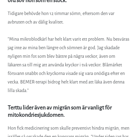
ord sov hon som en stock.
Tidigare behövde hon 12 timmar sömn, eftersom den var
avbruten och av dålig kvalitet.
”Mina mikroblodkärl har helt klart varit ett problem. Nu besväras
jag inte av mina ben längre och sömnen är god. Jag skadade
nyligen min fot som blev bättre på några veckor, även om
läkaren sa till mig att använda kryckor i två veckor. Blåmärket
försvann snabbt och kryckorna visade sig vara onödiga efter en
vecka. BEMER-terapi bidrog helt klart med att läka även denna
lilla skada.”
Terttu lider även av migrän som är vanligt för
mitokondriesjukdomen.
Hon fick medicinering som skulle preventivt hindra migrän, men
istället så orsakade den en konstant migrän. ”Under tiden jag har