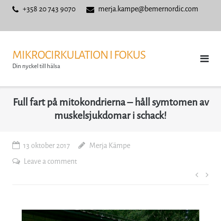
Skip
+358 20 743 9070
merja.kampe@bemernordic.com
to
content
MIKROCIRKULATION I FOKUS
Din nyckel till hälsa
Full fart på mitokondrierna – håll symtomen av
muskelsjukdomar i schack!
13 oktober 2017
Merja Kämpe
Leave a comment
Inläg