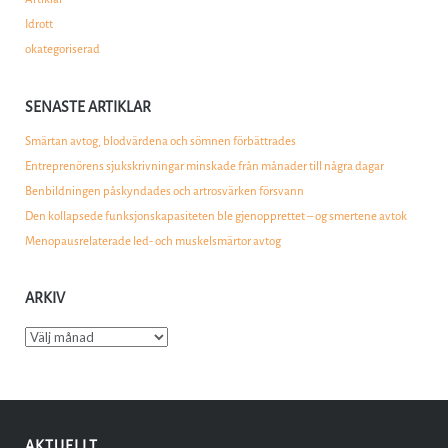
Idrott
okategoriserad
SENASTE ARTIKLAR
Smärtan avtog, blodvärdena och sömnen förbättrades
Entreprenörens sjukskrivningar minskade från månader till några dagar
Benbildningen påskyndades och artrosvärken försvann
Den kollapsede funksjonskapasiteten ble gjenopprettet – og smertene avtok
Menopausrelaterade led- och muskelsmärtor avtog
ARKIV
Arkiv
AKTUELLT