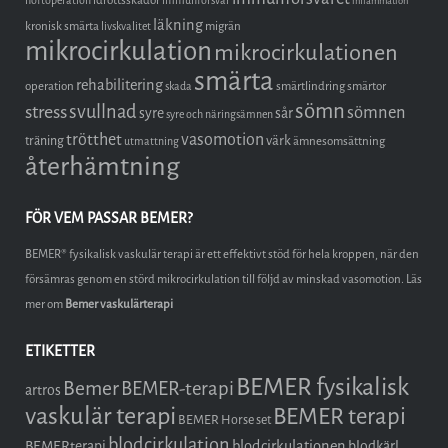
höftoperation
immunförsvar
inflammation
läkning
kronisk smärta
migrän
livskvalitet
mikrocirkulation
mikrocirkulationen
smärta
rehabilitering
operation
smärtlindring
smärtor
skada
sömn
stress
svullnad
sömnen
syre
sår
syre och näringsämnen
trötthet
vasomotion
träning
värk
ämnesomsättning
utmattning
återhämtning
FÖR VEM PASSAR BEMER?
BEMER® fysikalisk vaskulär terapi är ett effektivt stöd för hela kroppen, när den
försämras genom en störd mikrocirkulation till följd av minskad vasomotion. Läs
mer om
Bemer vaskulärterapi
ETIKETTER
BEMER fysikalisk
Bemer
BEMER-terapi
artros
vaskulär terapi
BEMER terapi
BEMER Horse set
blodcirkulation
blodcirkulationen
BEMERterapi
blodkärl