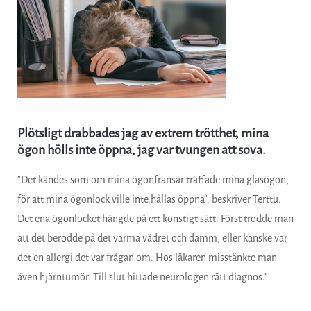
Plötsligt drabbades jag av extrem trötthet, mina
ögon hölls inte öppna, jag var tvungen att sova.
”Det kändes som om mina ögonfransar träffade mina glasögon,
för att mina ögonlock ville inte hållas öppna”, beskriver Terttu.
Det ena ögonlocket hängde på ett konstigt sätt. Först trodde man
att det berodde på det varma vädret och damm, eller kanske var
det en allergi det var frågan om. Hos läkaren misstänkte man
även hjärntumör. Till slut hittade neurologen rätt diagnos.”