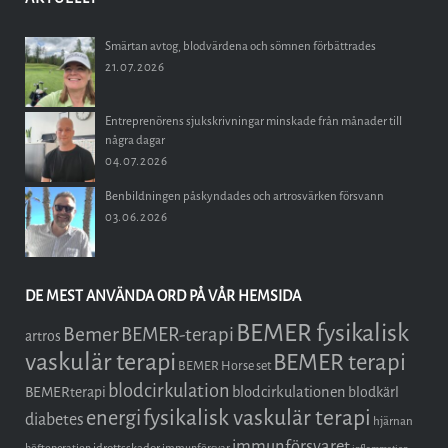
Smärtan avtog, blodvärdena och sömnen förbättrades
21.07.2026
Entreprenörens sjukskrivningar minskade från månader till
några dagar
04.07.2026
Benbildningen påskyndades och artrosvärken försvann
03.06.2026
DE MEST ANVÄNDA ORD PÅ VÅR HEMSIDA
BEMER fysikalisk
Bemer
BEMER-terapi
artros
vaskulär terapi
BEMER terapi
BEMER Horse set
blodcirkulation
blodcirkulationen
BEMERterapi
blodkärl
fysikalisk vaskulär terapi
energi
diabetes
hjärnan
immunförsvaret
idrottsskador