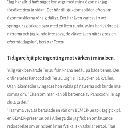
”Jag har alltid haft något konstigt med mina ögon när jag
försökte titta åt sidan. Det hör till sjukdomsbilden eftersom
ögonmusklerna rör sig dåligt. Det har även varit svårt att
springa, jag orkade bara med en liten runda. Mina ben värkte på
nätterna och jag kunde inte sova, de värkte även när jag tog en
eftermiddagslur”, berättar Terttu.
Tidigare hjälpte ingenting mot värken i mina ben.
Ytlig värk besvärade Terttu från knäna nedåt, på både benen. Det
ordinerades Panocod och Terttu tog 1 till 2 stycken på kvällen.
Utan läkemedlet tvingades hon vakna på nätterna och kunde inte
somna om. ”Eftersom man kan bli beroende av Panocod ville jag
sluta ta det.”
”I samma veva så berättade en vän om BEMER-terapi. Jag gick på
en BEMER-presentation i Alberga där jag fick en omfattande
redogörelse om principen kring fysikalisk vaskulär terapi. ”Jag