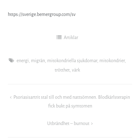
https://sverige.bemergroup.com/sv
Artiklar
energi
,
migrän
,
mitokondriella sjukdomar
,
mitokondrier
,
trötthet
,
värk
Inläggsnavigering
Psoriasisartrit stal till och med nattsömnen. Blodkärlsterapin
fick bukt på symtomen
Utbrändhet – burnout