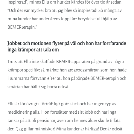
inspirerad”, minns Ellu om hur det kändes för över tio år sedan.
”Och det var mycket bra att jag blev så inspirerad! Så många av
mina kunder har under årens lopp fått betydelsefull hjälp av
BEMERterapin.”
Jobbet och motionen flyter på väl och hon har fortfarande
inga krämpor att tala om
Trots att Ellu inte skaffade BEMER-apparaten på grund av några
krämpor specifikt så märkte hon att artrossmärtan som hon hade
i tummarna försvann efter att hon påbörjade BEMER-terapin och
smärtan har hållit sig borta också.
Ellu är för övrigt i förträffligt gott skick och har ingen typ av
medicinering alls. Hon fortsätter med sitt jobb och har inga
tankar på att bli pensionär, även om hennes ålder skulle tillåta
det. ”Jag gillar människor! Mina kunder är härliga! Det är också