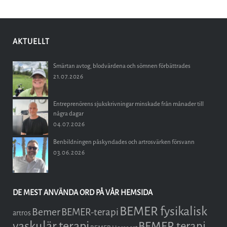
AKTUELLT
Smärtan avtog, blodvärdena och sömnen förbättrades
21.07.2026
Entreprenörens sjukskrivningar minskade från månader till
några dagar
04.07.2026
Benbildningen påskyndades och artrosvärken försvann
03.06.2026
DE MEST ANVÄNDA ORD PÅ VÅR HEMSIDA
BEMER fysikalisk
Bemer
BEMER-terapi
artros
vaskulär terapi
BEMER terapi