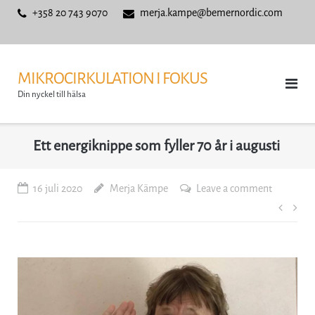
Skip
+358 20 743 9070
merja.kampe@bemernordic.com
to
content
MIKROCIRKULATION I FOKUS
Din nyckel till hälsa
Ett energiknippe som fyller 70 år i augusti
16 juli 2020
Merja Kämpe
Leave a comment
Inläg