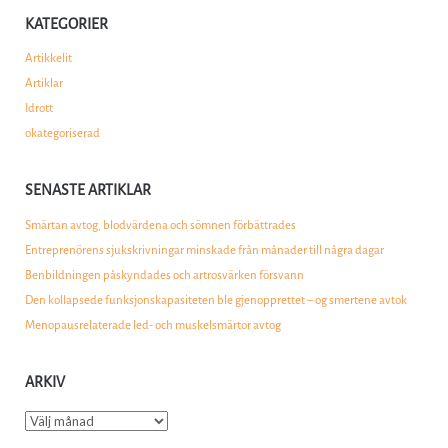
KATEGORIER
Artikkelit
Artiklar
Idrott
okategoriserad
SENASTE ARTIKLAR
Smärtan avtog, blodvärdena och sömnen förbättrades
Entreprenörens sjukskrivningar minskade från månader till några dagar
Benbildningen påskyndades och artrosvärken försvann
Den kollapsede funksjonskapasiteten ble gjenopprettet – og smertene avtok
Menopausrelaterade led- och muskelsmärtor avtog
ARKIV
Arkiv