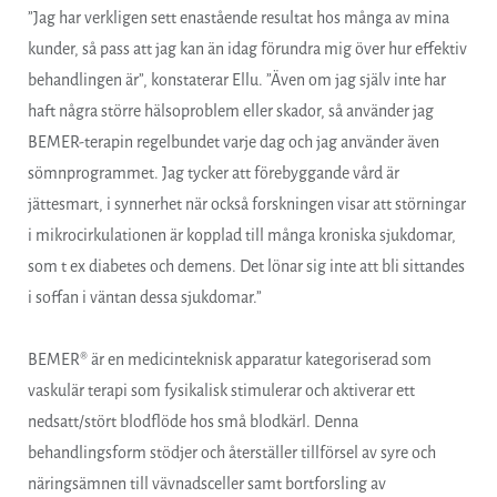
”Jag har verkligen sett enastående resultat hos många av mina
kunder, så pass att jag kan än idag förundra mig över hur effektiv
behandlingen är”, konstaterar Ellu. ”Även om jag själv inte har
haft några större hälsoproblem eller skador, så använder jag
BEMER-terapin regelbundet varje dag och jag använder även
sömnprogrammet. Jag tycker att förebyggande vård är
jättesmart, i synnerhet när också forskningen visar att störningar
i mikrocirkulationen är kopplad till många kroniska sjukdomar,
som t ex diabetes och demens. Det lönar sig inte att bli sittandes
i soffan i väntan dessa sjukdomar.”
BEMER® är en medicinteknisk apparatur kategoriserad som
vaskulär terapi som fysikalisk stimulerar och aktiverar ett
nedsatt/stört blodflöde hos små blodkärl. Denna
behandlingsform stödjer och återställer tillförsel av syre och
näringsämnen till vävnadsceller samt bortforsling av