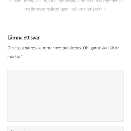
Rehabiliteringsläkare, Ulla Rytökoski, betonar hur viktigt det är
att ämnesomsättningen i cellerna fungerar.
Lämna ett svar
Din e-postadress kommer inte publiceras.
Obligatoriska fält är
märkta
*