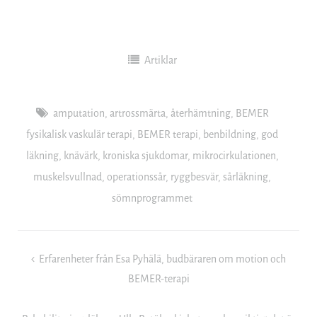
Artiklar
amputation
,
artrossmärta
,
återhämtning
,
BEMER
fysikalisk vaskulär terapi
,
BEMER terapi
,
benbildning
,
god
läkning
,
knävärk
,
kroniska sjukdomar
,
mikrocirkulationen
,
muskelsvullnad
,
operationssår
,
ryggbesvär
,
sårläkning
,
sömnprogrammet
Inläggsnavigering
Erfarenheter från Esa Pyhälä, budbäraren om motion och
BEMER-terapi