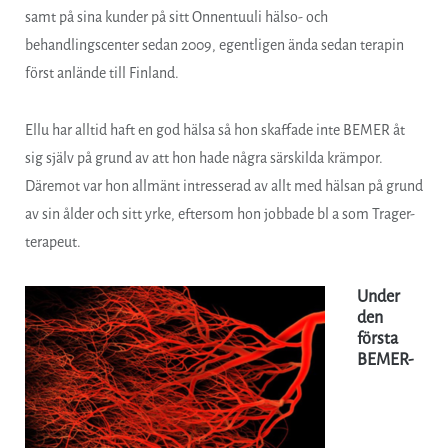
samt på sina kunder på sitt Onnentuuli hälso- och
behandlingscenter sedan 2009, egentligen ända sedan terapin
först anlände till Finland.
Ellu har alltid haft en god hälsa så hon skaffade inte BEMER åt
sig själv på grund av att hon hade några särskilda krämpor.
Däremot var hon allmänt intresserad av allt med hälsan på grund
av sin ålder och sitt yrke, eftersom hon jobbade bl a som Trager-
terapeut.
Under
den
första
BEMER-