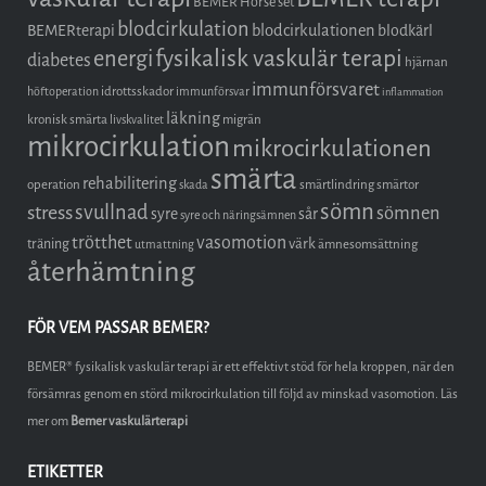
BEMER Horse set
blodcirkulation
blodcirkulationen
BEMERterapi
blodkärl
fysikalisk vaskulär terapi
energi
diabetes
hjärnan
immunförsvaret
idrottsskador
höftoperation
immunförsvar
inflammation
läkning
kronisk smärta
migrän
livskvalitet
mikrocirkulation
mikrocirkulationen
smärta
rehabilitering
operation
smärtlindring
smärtor
skada
sömn
stress
svullnad
sömnen
syre
sår
syre och näringsämnen
trötthet
vasomotion
träning
värk
ämnesomsättning
utmattning
återhämtning
FÖR VEM PASSAR BEMER?
BEMER® fysikalisk vaskulär terapi är ett effektivt stöd för hela kroppen, när den
försämras genom en störd mikrocirkulation till följd av minskad vasomotion. Läs
mer om
Bemer vaskulärterapi
ETIKETTER