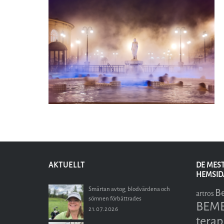
AKTUELLT
DE MES
HEMSID
Smärtan avtog, blodvärdena och
B
artros
sömnen förbättrades
BEMER
21.07.2026
terap