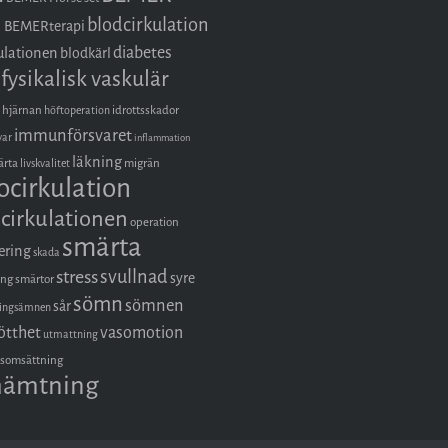
i
blodcirkulation
BEMERterapi
diabetes
ulationen
blodkärl
fysikalisk vaskulär
hjärnan
idrottsskador
höftoperation
immunförsvaret
var
inflammation
läkning
ärta
migrän
livskvalitet
ocirkulation
cirkulationen
operation
smärta
ering
skada
stress
svullnad
syre
ing
smärtor
sömn
sömnen
sår
ringsämnen
ötthet
vasomotion
utmattning
somsättning
hämtning