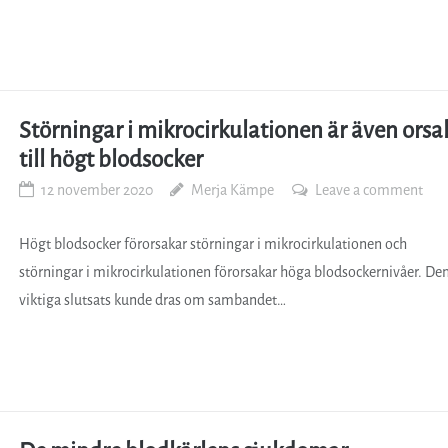
Störningar i mikrocirkulationen är även orsa
till högt blodsocker
12 november 2020
Merja Kämpe
Leave a comment
Högt blodsocker förorsakar störningar i mikrocirkulationen och
störningar i mikrocirkulationen förorsakar höga blodsockernivåer. De
viktiga slutsats kunde dras om sambandet…