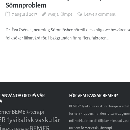
Sömnproblem
7 augusti 2017
Merja Kämpe
Leave a comment
Dr. Èva Csécsei, neurolog Sömnlöshet hör till de vanligaste besvären 
folk söker läkarvård för. I bakgrunden finns flera faktorer:…
T ANVÄNDA ORD PÅ VÅR
FÖR VEM PASSAR BEMER?
A
BEMER® fysikalisk vaskulär terapi är ett ef
emer
BEMER-terapi
för hela kroppen, när den försämras geno
 fysikalisk vaskulär
mikrocirkulation till följd av minskad vas
i
BEMER
mer om
Bemer vaskulärterapi
BEMER Horse set