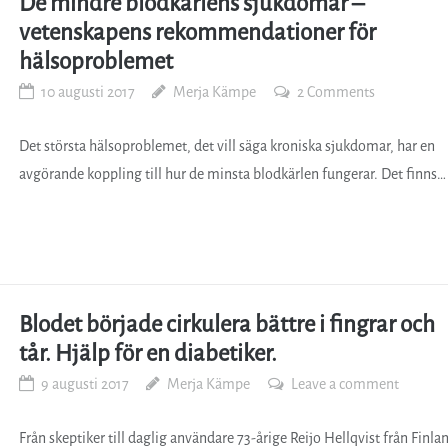
De mindre blodkärlens sjukdomar –
vetenskapens rekommendationer för
hälsoproblemet
10 augusti 2017
Merja Kämpe
2 Comments
Det största hälsoproblemet, det vill säga kroniska sjukdomar, har en
avgörande koppling till hur de minsta blodkärlen fungerar. Det finns…
Blodet började cirkulera bättre i fingrar och
tår. Hjälp för en diabetiker.
9 augusti 2017
Merja Kämpe
Leave a comment
Från skeptiker till daglig användare 73-årige Reijo Hellqvist från Finla