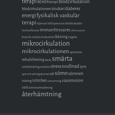
terapi
blodcirkulation
BEMERterapi
diabetes
blodcirkulationen
blodkärl
fysikalisk vaskulär
energi
terapi
hjärnan
idrottsskador
höftoperation
immunförsvaret
immunförsvar
inflammation
läkning
kronisk smärta
migrän
livskvalitet
mikrocirkulation
mikrocirkulationen
operation
smärta
rehabilitering
skada
stress
svullnad
syre
smärtlindring
smärtor
sömn
sömnen
sår
syre och näringsämnen
trötthet
vasomotion
träning
utmattning
värk
ämnesomsättning
återhämtning