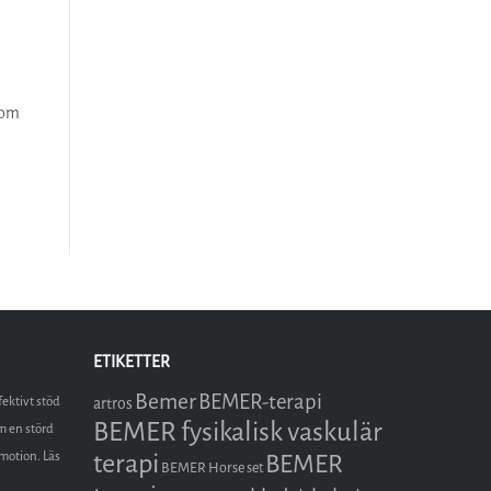
som
ETIKETTER
Bemer
BEMER-terapi
fektivt stöd
artros
BEMER fysikalisk vaskulär
m en störd
terapi
omotion. Läs
BEMER
BEMER Horse set