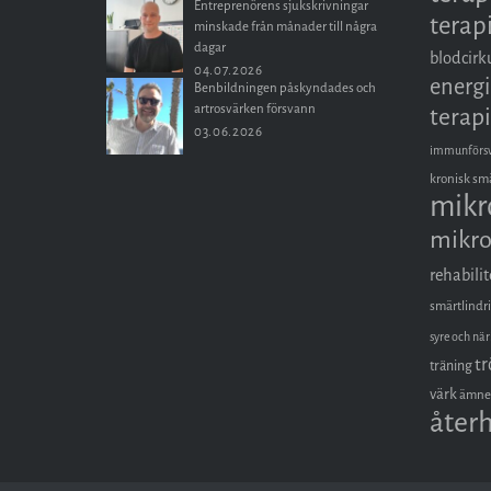
Entreprenörens sjukskrivningar
terap
minskade från månader till några
dagar
blodcirk
04.07.2026
energi
Benbildningen påskyndades och
artrosvärken försvann
terapi
03.06.2026
immunförs
kronisk sm
mikr
mikro
rehabilit
smärtlindr
syre och nä
tr
träning
värk
ämne
åter