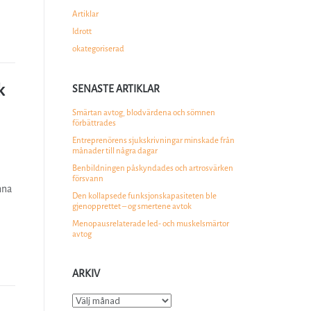
Artiklar
Idrott
okategoriserad
k
SENASTE ARTIKLAR
Smärtan avtog, blodvärdena och sömnen
förbättrades
Entreprenörens sjukskrivningar minskade från
månader till några dagar
Benbildningen påskyndades och artrosvärken
försvann
nna
Den kollapsede funksjonskapasiteten ble
gjenopprettet – og smertene avtok
Menopausrelaterade led- och muskelsmärtor
avtog
ARKIV
Arkiv