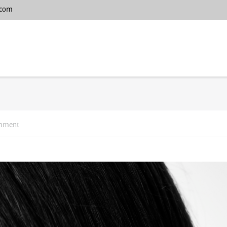
.com
omment