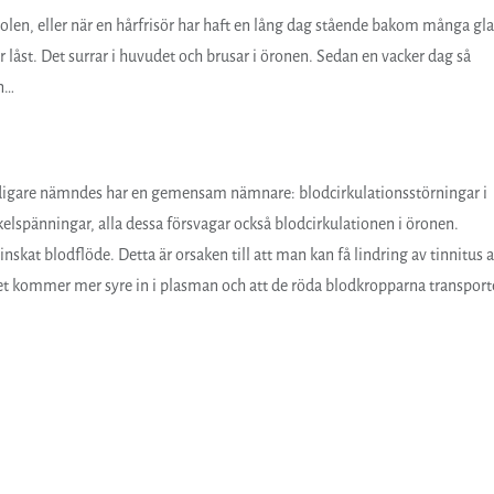
stolen, eller när en hårfrisör har haft en lång dag stående bakom många gl
 låst. Det surrar i huvudet och brusar i öronen. Sedan en vacker dag så
en…
digare nämndes har en gemensam nämnare: blodcirkulationsstörningar i
elspänningar, alla dessa försvagar också blodcirkulationen i öronen.
inskat blodflöde. Detta är orsaken till att man kan få lindring av tinnitus 
et kommer mer syre in i plasman och att de röda blodkropparna transport