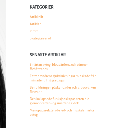
KATEGORIER
Artikkelit
Artiklar
Idrott
okategoriserad
SENASTE ARTIKLAR
Smärtan avtog, blodvärdena och sömnen
förbättrades
Entreprenörens sjukskrivningar minskade från
månader till några dagar
Benbildningen påskyndades och artrosvärken
försvann
Den kollapsede funksjonskapasiteten ble
gjenopprettet – og smertene avtok
Menopausrelaterade led- och muskelsmärtor
avtog