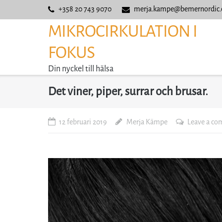
Skip
+358 20 743 9070
merja.kampe@bemernordic
to
MIKROCIRKULATION I
content
FOKUS
Din nyckel till hälsa
Det viner, piper, surrar och brusar.
12 februari 2019
Merja Kämpe
Leave a c