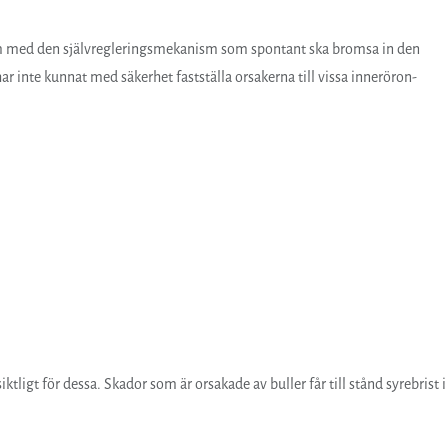
em med den självregleringsmekanism som spontant ska bromsa in den
har inte kunnat med säkerhet fastställa orsakerna till vissa inneröron-
ktligt för dessa. Skador som är orsakade av buller får till stånd syrebrist i