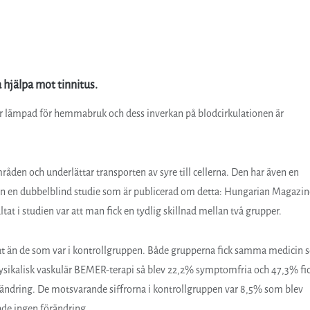
 hjälpa mot tinnitus.
är lämpad för hemmabruk och dess inverkan på blodcirkulationen är
den och underlättar transporten av syre till cellerna. Den har även en
även en dubbelblind studie som är publicerad om detta: Hungarian Magazin
tat i studien var att man fick en tydlig skillnad mellan två grupper.
t än de som var i kontrollgruppen. Både grupperna fick samma medicin
ysikalisk vaskulär BEMER-terapi så blev 22,2% symptomfria och 47,3% fi
rändring. De motsvarande siffrorna i kontrollgruppen var 8,5% som blev
nde ingen förändring.