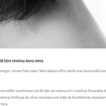
 då hörs tinnitus ännu mera.
sningar i öronen hela tiden? Med sådana siffror skulle man kunna kalla äv
a träffar trumhinnan och får den att vibrera och i innerörat förvandlas 
nnerörat förflyttas de till en nervbana som leder de bioelektriska impulser
 höra.