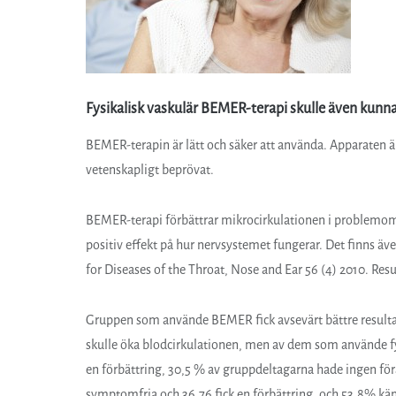
Fysikalisk vaskulär BEMER-terapi skulle även kunna
BEMER-terapin är lätt och säker att använda. Apparaten 
vetenskapligt beprövat.
BEMER-terapi förbättrar mikrocirkulationen i problemområ
positiv effekt på hur nervsystemet fungerar. Det finns 
for Diseases of the Throat, Nose and Ear 56 (4) 2010. Resul
Gruppen som använde BEMER fick avsevärt bättre resulta
skulle öka blodcirkulationen, men av dem som använde f
en förbättring, 30,5 % av gruppdeltagarna hade ingen fö
symptomfria och 36,76 fick en förbättring, och 53,8% kä